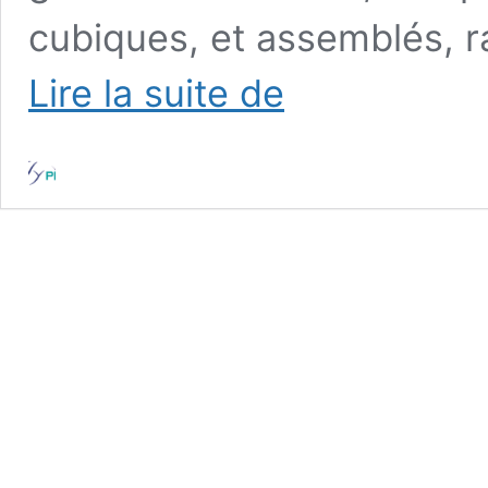
cubiques, et assemblés, r
Dalkia
Lire la suite de
:
fabrication
sur
mesure
d’un
abri
gonflable
industriel,
une
tente
air
captif
cubique