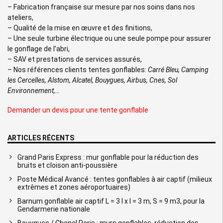
– Fabrication française sur mesure par nos soins dans nos
ateliers,
– Qualité de la mise en œuvre et des finitions,
– Une seule turbine électrique ou une seule pompe pour assurer
le gonflage de l’abri,
– SAV et prestations de services assurés,
– Nos références clients tentes gonflables:
Carré Bleu, Camping
les Cercelles, Alstom, Alcatel, Bouygues, Airbus, Cnes, Sol
Environnement,…
Demander un devis pour une tente gonflable
ARTICLES RÉCENTS
Grand Paris Express : mur gonflable pour la réduction des
bruits et cloison anti-poussière
Poste Médical Avancé : tentes gonflables à air captif (milieux
extrêmes et zones aéroportuaires)
Barnum gonflable air captif L = 3 l x l = 3 m, S = 9 m3, pour la
Gendarmerie nationale
Bouygues / Chanel Paris : murs gonflables, réduction des