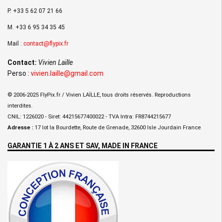
P. +33 5 62 07 21 66
M. +33 6 95 34 35 45
Mail :
contact@flypix.fr
Contact:
Vivien Laïlle
Perso :
vivien.laille@gmail.com
© 2006-2025 FlyPix.fr / Vivien LAÏLLE, tous droits réservés. Reproductions
interdites.
CNIL: 1226020 - Siret: 44215677400022 - TVA Intra: FR8744215677
Adresse :
17 lot la Bourdette, Route de Grenade, 32600 Isle Jourdain France
GARANTIE 1 À 2 ANS ET SAV, MADE IN FRANCE