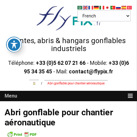
Skip
to
content
Tentes, abris & hangars gonflables
industriels
Téléphone:
+33 (0)5 62 07 21 66
- Mobile:
+33 (0)6
95 34 35 45
- Mail:
contact@flypix.fr
/
Abri gonflable pour chantier aéronautique
Menu
Abri gonflable pour chantier
aéronautique