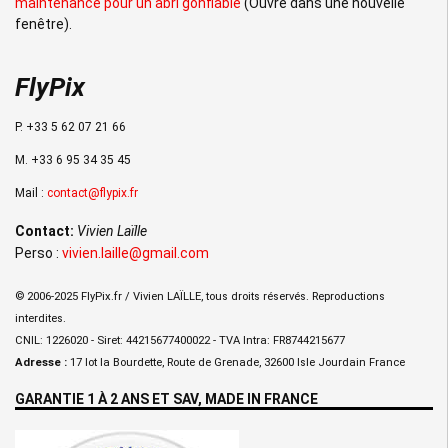
maintenance pour un abri gonflable
(Ouvre dans une nouvelle
fenêtre).
FlyPix
P. +33 5 62 07 21 66
M. +33 6 95 34 35 45
Mail :
contact@flypix.fr
Contact:
Vivien Laïlle
Perso :
vivien.laille@gmail.com
© 2006-2025 FlyPix.fr / Vivien LAÏLLE, tous droits réservés. Reproductions
interdites.
CNIL: 1226020 - Siret: 44215677400022 - TVA Intra: FR8744215677
Adresse :
17 lot la Bourdette, Route de Grenade, 32600 Isle Jourdain France
GARANTIE 1 À 2 ANS ET SAV, MADE IN FRANCE