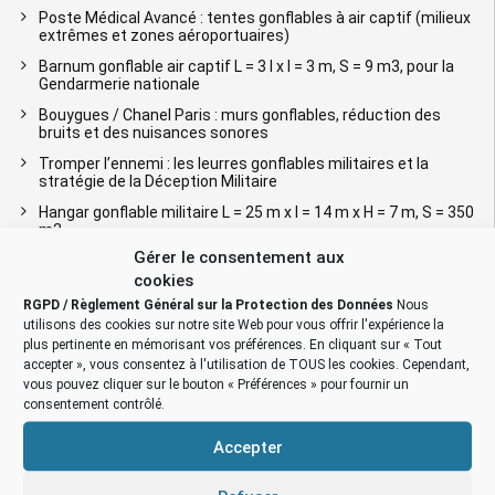
Poste Médical Avancé : tentes gonflables à air captif (milieux
extrêmes et zones aéroportuaires)
Barnum gonflable air captif L = 3 l x l = 3 m, S = 9 m3, pour la
Gendarmerie nationale
Bouygues / Chanel Paris : murs gonflables, réduction des
bruits et des nuisances sonores
Tromper l’ennemi : les leurres gonflables militaires et la
stratégie de la Déception Militaire
Hangar gonflable militaire L = 25 m x l = 14 m x H = 7 m, S = 350
m2
Gérer le consentement aux
Pologne : 25 tentes gonflables médicales PMA de
secourisme, hôpitaux de campagne mobiles
cookies
RGPD / Règlement Général sur la Protection des Données
Nous
Chantier de dépollution de site : 2 modules de hangar
utilisons des cookies sur notre site Web pour vous offrir l'expérience la
gonflable de S = 200 m2, soit S = 400 m2
plus pertinente en mémorisant vos préférences. En cliquant sur « Tout
accepter », vous consentez à l'utilisation de TOUS les cookies. Cependant,
TENTES INDUSTRIELLES GONFLABLES
vous pouvez cliquer sur le bouton « Préférences » pour fournir un
consentement contrôlé.
Tentes, abris & hangars gonflables
Plan du site / sitemap
Accepter
Plan du site