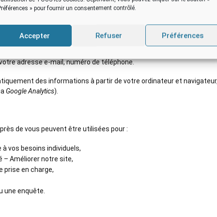
ialité
Préférences » pour fournir un consentement contrôlé.
Accepter
Refuser
Préférences
ous inscrivez sur notre site, à la newsletter, ou de vous remplissez le
 votre adresse e-mail, numéro de téléphone.
quement des informations à partir de votre ordinateur et navigateur, y
ia
Google Analytics
).
rès de vous peuvent être utilisées pour :
 à vos besoins individuels,
é – Améliorer notre site,
e prise en charge,
u une enquête.