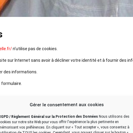
s
lle.fr/
n’utilise pas de cookies.
ite sur Internet sans avoir à décliner votre identité et à fournir des
r des informations.
 formulaire.
ndispensables pour rendre le meilleur service à l’utilisateur. Elles son
Gérer le consentement aux cookies
ses tierces
RGPD / Règlement Général sur la Protection des Données
Nous utilisons des
 être transférées à des entreprises tierces
cookies sur notre site Web pour vous offrir l'expérience la plus pertinente en
mémorisant vos préférences. En cliquant sur « Tout accepter », vous consentez à
l'utilisation de TOUS les cookies. Cependant, vous pouvez cliquer sur le bouton «