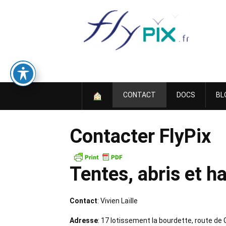
Skip
to
content
CONTACT
DOCS
BL
Contacter FlyPix
Tentes, abris et h
Contact
: Vivien Laïlle
Adresse
: 17 lotissement la bourdette, route de