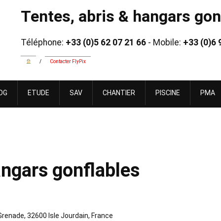
Tentes, abris & hangars gonf
Téléphone:
+33 (0)5 62 07 21 66
- Mobile:
+33 (0)6 
/
Contacter FlyPix
OG
ETUDE
SAV
CHANTIER
PISCINE
PMA
angars gonflables
 Grenade, 32600 Isle Jourdain, France