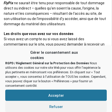
FlyPix
ne saurait être tenu pour responsable de tout dommage
direct ou indirect – quelles qu’en soient la cause, l’origine, la
nature et les conséquences – résultant de l’accès au site, de
son utilisation ou de l’impossibilité d’y accéder, ainsi que de tout
dommage du matériel des utilisateurs.
Les droits que vous avez sur vos données
Si vous avez un compte ou si vous avez laissé des
commentaires sur le site, vous pouvez demander à recevoir un
fichier contenant toutes les données personnelles que nous
Gérer le consentement aux
possédons à votre sujet, incluant celles que vous nous avez
cookies
fournies.
RGPD / Règlement Général sur la Protection des Données
Nous
utilisons des cookies sur notre site Web pour vous offrir l'expérience la
Vous pouvez également demander la suppression des données
plus pertinente en mémorisant vos préférences. En cliquant sur « Tout
personnelles vous concernant. Cela ne prend pas en compte les
accepter », vous consentez à l'utilisation de TOUS les cookies. Cependant,
données stockées à des fins administratives, légales ou pour
vous pouvez cliquer sur le bouton « Préférences » pour fournir un
des raisons de sécurité.
consentement contrôlé.
Accepter
Propriété intellectuelle
L’ensemble du site, et chacun de ses éléments pris séparément,
constituent une œuvre protégée et relèvent de la législation
Refuser
française et internationale sur le droit d’auteur et la propriété