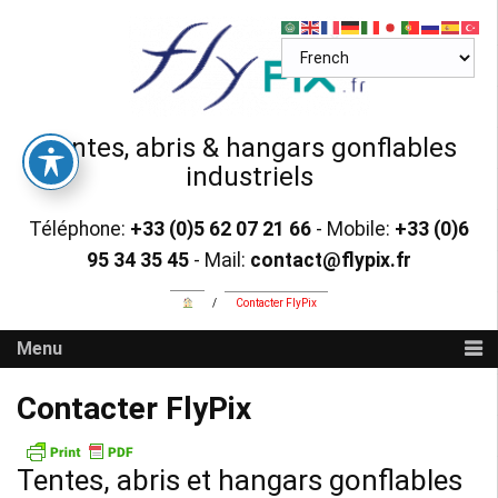
Skip
to
content
Tentes, abris & hangars gonflables
industriels
Téléphone:
+33 (0)5 62 07 21 66
- Mobile:
+33 (0)6
95 34 35 45
- Mail:
contact@flypix.fr
/
Contacter FlyPix
Menu
Contacter FlyPix
Tentes, abris et hangars gonflables