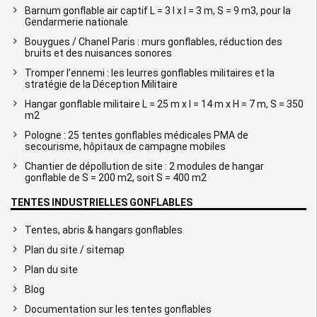
Barnum gonflable air captif L = 3 l x l = 3 m, S = 9 m3, pour la
Gendarmerie nationale
Bouygues / Chanel Paris : murs gonflables, réduction des
bruits et des nuisances sonores
Tromper l’ennemi : les leurres gonflables militaires et la
stratégie de la Déception Militaire
Hangar gonflable militaire L = 25 m x l = 14 m x H = 7 m, S = 350
m2
Pologne : 25 tentes gonflables médicales PMA de
secourisme, hôpitaux de campagne mobiles
Chantier de dépollution de site : 2 modules de hangar
gonflable de S = 200 m2, soit S = 400 m2
TENTES INDUSTRIELLES GONFLABLES
Tentes, abris & hangars gonflables
Plan du site / sitemap
Plan du site
Blog
Documentation sur les tentes gonflables