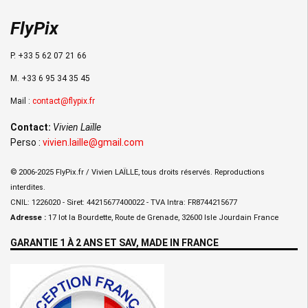
FlyPix
P. +33 5 62 07 21 66
M. +33 6 95 34 35 45
Mail :
contact@flypix.fr
Contact:
Vivien Laïlle
Perso :
vivien.laille@gmail.com
© 2006-2025 FlyPix.fr / Vivien LAÏLLE, tous droits réservés. Reproductions
interdites.
CNIL: 1226020 - Siret: 44215677400022 - TVA Intra: FR8744215677
Adresse :
17 lot la Bourdette, Route de Grenade, 32600 Isle Jourdain France
GARANTIE 1 À 2 ANS ET SAV, MADE IN FRANCE