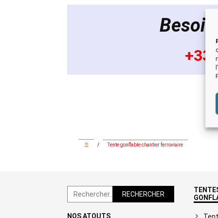
Besoin 
+33 
/
Tente gonflable chantier ferroviaire
TENTES
Rechercher :
GONFL
NOS ATOUTS
Tent