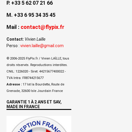
P. +33 5 62 07 21 66
M. +33 6 95 34 35 45
Mail :
contact@flypix.fr
Contact:
Vivien Laïlle
Perso :
vivien.laille@gmail.com
© 2006-2025 FlyPix.fr / Vivien LAÏLLE, tous
droits réservés. Reproductions interdites.
CNIL: 1226020 - Siret: 44215677400022 -
TVA Intra: FR8744215677
Adresse :
17 lot la Bourdette, Route de
Grenade, 32600 Isle Jourdain France
GARANTIE 1 À 2 ANS ET SAV,
MADE IN FRANCE