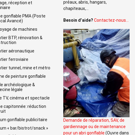
préaux, abris, hangars,
age, réception et
naire
chapiteaux,…
e gonflable PMA (Poste
Besoin d’aide?
Contactez-nous…
cal Avancé)
oyage de machines
tier BTP, rénovation &
truction
tier aéronautique
tier ferroviaire
tier tunnel, mine et métro
ne de peinture gonflable
lle archéologique &
cine légale
e TV, cinéma et spectacle
e capitonnée: réduction
ruit
um gonflable publicitaire
Demande de réparation, SAV, de
gardiennage ou de maintenance
um « bar/bistrot/snack »
pour un abri gonflable
(Ouvre dans