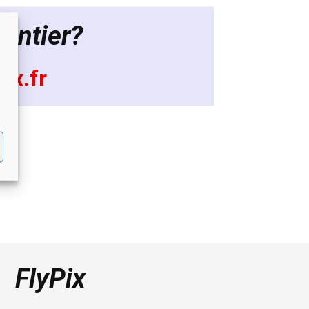
hantier?
ix.fr
FlyPix