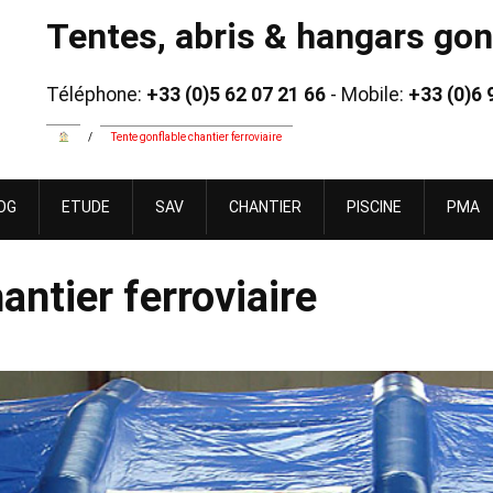
Tentes, abris & hangars gonf
Téléphone:
+33 (0)5 62 07 21 66
- Mobile:
+33 (0)6 
/
Tente gonflable chantier ferroviaire
OG
ETUDE
SAV
CHANTIER
PISCINE
PMA
antier ferroviaire