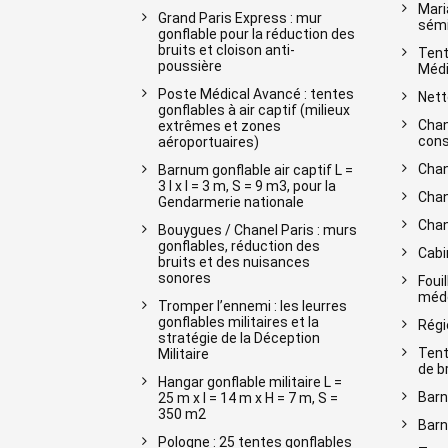
Mari
Grand Paris Express : mur
sémi
gonflable pour la réduction des
bruits et cloison anti-
Tent
poussière
Médi
Poste Médical Avancé : tentes
Nett
gonflables à air captif (milieux
Chan
extrêmes et zones
cons
aéroportuaires)
Chan
Barnum gonflable air captif L =
3 l x l = 3 m, S = 9 m3, pour la
Chan
Gendarmerie nationale
Chan
Bouygues / Chanel Paris : murs
gonflables, réduction des
Cabi
bruits et des nuisances
sonores
Foui
méde
Tromper l’ennemi : les leurres
gonflables militaires et la
Régi
stratégie de la Déception
Tent
Militaire
de b
Hangar gonflable militaire L =
Barn
25 m x l = 14 m x H = 7 m, S =
350 m2
Barn
Pologne : 25 tentes gonflables