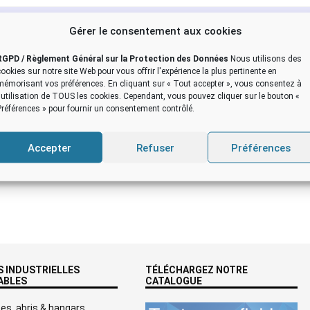
d’une tente gonflable de c
Gérer le consentement aux cookies
RGPD / Règlement Général sur la Protection des Données
Nous utilisons des
(0)5 62 07 21 66
–
contact@flyp
cookies sur notre site Web pour vous offrir l'expérience la plus pertinente en
mémorisant vos préférences. En cliquant sur « Tout accepter », vous consentez à
l'utilisation de TOUS les cookies. Cependant, vous pouvez cliquer sur le bouton «
Préférences » pour fournir un consentement contrôlé.
Accepter
Refuser
Préférences
 INDUSTRIELLES
TÉLÉCHARGEZ NOTRE
ABLES
CATALOGUE
es, abris & hangars