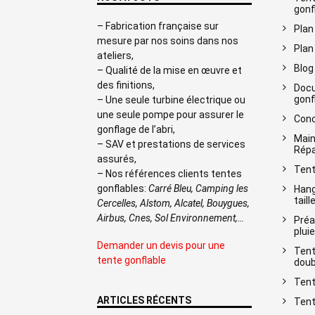
gonf
– Fabrication française sur
Plan
mesure par nos soins dans nos
Plan
ateliers,
Blog
– Qualité de la mise en œuvre et
des finitions,
Docu
gonf
– Une seule turbine électrique ou
une seule pompe pour assurer le
Conc
gonflage de l’abri,
Main
– SAV et prestations de services
Répa
assurés,
Tent
– Nos références clients tentes
gonflables:
Carré Bleu, Camping les
Hang
taill
Cercelles, Alstom, Alcatel, Bouygues,
Airbus, Cnes, Sol Environnement,…
Préa
pluie
Demander un devis pour une
Tent
tente gonflable
doub
Tent
ARTICLES RÉCENTS
Tent