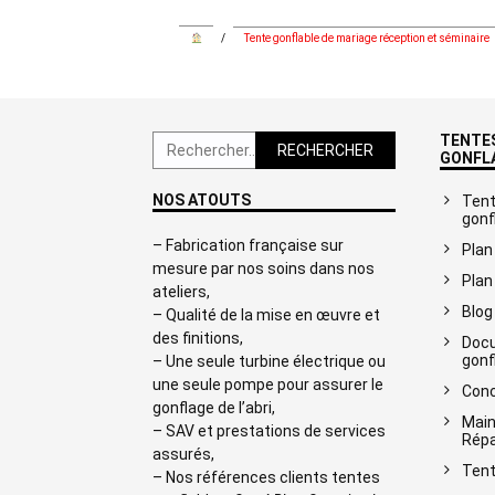
/
Tente gonflable de mariage réception et séminaire
TENTES
Rechercher :
GONFL
NOS ATOUTS
Tent
gonf
– Fabrication française sur
Plan
mesure par nos soins dans nos
Plan
ateliers,
Blog
– Qualité de la mise en œuvre et
des finitions,
Docu
gonf
– Une seule turbine électrique ou
une seule pompe pour assurer le
Conc
gonflage de l’abri,
Main
– SAV et prestations de services
Répa
assurés,
Tent
– Nos références clients tentes