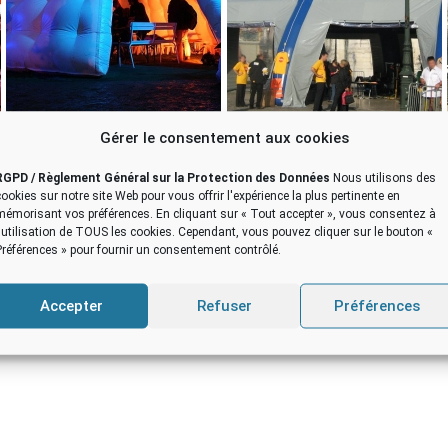
Gérer le consentement aux cookies
RGPD / Règlement Général sur la Protection des Données
Nous utilisons des
cookies sur notre site Web pour vous offrir l'expérience la plus pertinente en
mémorisant vos préférences. En cliquant sur « Tout accepter », vous consentez à
 d’une tente gonflable de m
l'utilisation de TOUS les cookies. Cependant, vous pouvez cliquer sur le bouton «
Préférences » pour fournir un consentement contrôlé.
(0)5 62 07 21 66
–
contact@flyp
Accepter
Refuser
Préférences