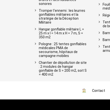
sonores
Foui
méde
Tromper l’ennemi : les leurres
gonflables militaires et la
Régi
stratégie de la Déception
Tent
Militaire
de b
Hangar gonflable militaire L =
Barn
25 m x l = 14 m x H = 7 m, S =
350 m2
Barn
Pologne : 25 tentes gonflables
Tent
médicales PMA de
arma
secourisme, hôpitaux de
campagne mobiles
Chantier de dépollution de site
: 2 modules de hangar
gonflable de S = 200 m2, soit S
= 400 m2
Contact