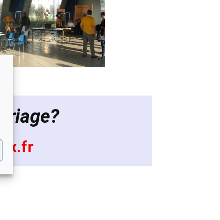
ariage?
ix.fr