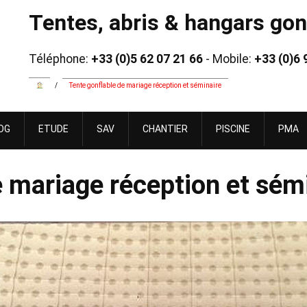
Tentes, abris & hangars gonf
Téléphone:
+33 (0)5 62 07 21 66
- Mobile:
+33 (0)6 
/
Tente gonflable de mariage réception et séminaire
OG
ETUDE
SAV
CHANTIER
PISCINE
PMA
e mariage réception et sém