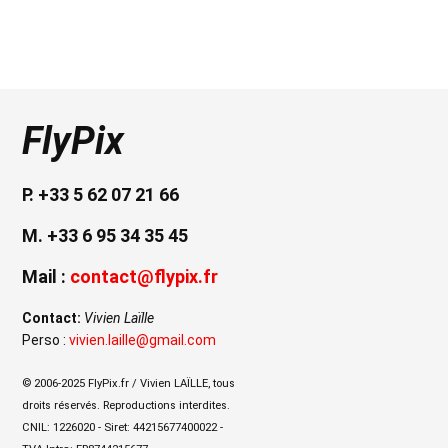
FlyPix
P. +33 5 62 07 21 66
M. +33 6 95 34 35 45
Mail :
contact@flypix.fr
Contact:
Vivien Laïlle
Perso :
vivien.laille@gmail.com
© 2006-2025 FlyPix.fr / Vivien LAÏLLE, tous
droits réservés. Reproductions interdites.
CNIL: 1226020 - Siret: 44215677400022 -