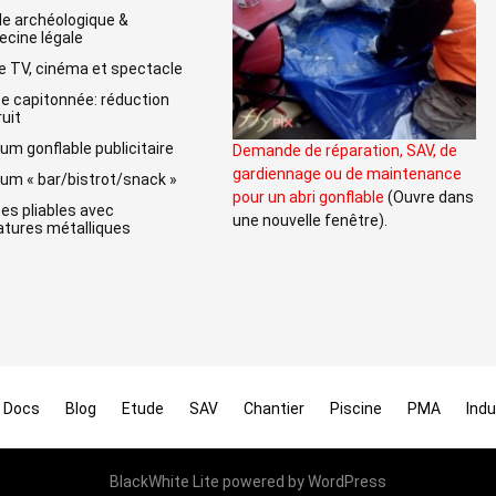
lle archéologique &
cine légale
e TV, cinéma et spectacle
e capitonnée: réduction
ruit
um gonflable publicitaire
Demande de réparation, SAV, de
gardiennage ou de maintenance
um « bar/bistrot/snack »
pour un abri gonflable
(Ouvre dans
es pliables avec
une nouvelle fenêtre).
tures métalliques
Docs
Blog
Etude
SAV
Chantier
Piscine
PMA
Indu
BlackWhite Lite
powered by
WordPress