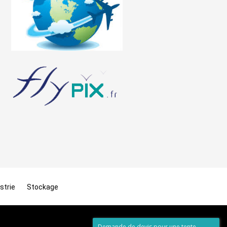
strie
Stockage
Demande de devis pour une tente