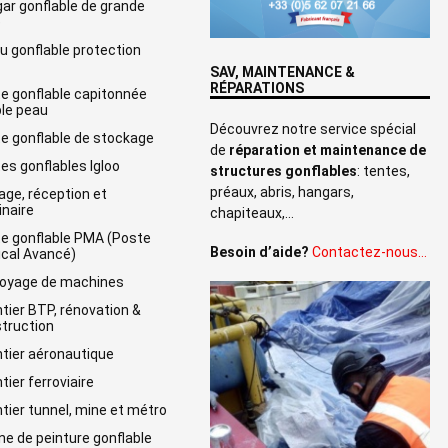
ar gonflable de grande
e
u gonflable protection
SAV, MAINTENANCE &
RÉPARATIONS
e gonflable capitonnée
le peau
Découvrez notre service spécial
e gonflable de stockage
de
réparation et maintenance de
es gonflables Igloo
structures gonflables
: tentes,
préaux, abris, hangars,
age, réception et
naire
chapiteaux,…
e gonflable PMA (Poste
Besoin d’aide?
Contactez-nous…
cal Avancé)
oyage de machines
tier BTP, rénovation &
truction
tier aéronautique
tier ferroviaire
tier tunnel, mine et métro
ne de peinture gonflable