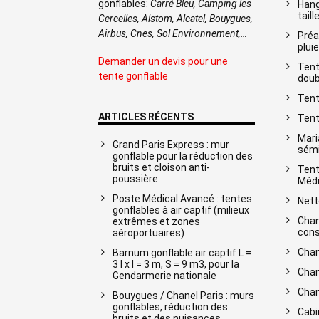
gonflables:
Carré Bleu, Camping les
Hang
taill
Cercelles, Alstom, Alcatel, Bouygues,
Airbus, Cnes, Sol Environnement,…
Préa
pluie
Demander un devis pour une
Tent
tente gonflable
doub
Tent
ARTICLES RÉCENTS
Tent
Mari
Grand Paris Express : mur
sémi
gonflable pour la réduction des
bruits et cloison anti-
Tent
poussière
Médi
Poste Médical Avancé : tentes
Nett
gonflables à air captif (milieux
Chan
extrêmes et zones
cons
aéroportuaires)
Chan
Barnum gonflable air captif L =
3 l x l = 3 m, S = 9 m3, pour la
Chan
Gendarmerie nationale
Chan
Bouygues / Chanel Paris : murs
gonflables, réduction des
Cabi
bruits et des nuisances