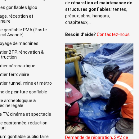
de
réparation et maintenance de
es gonflables Igloo
structures gonflables
: tentes,
préaux, abris, hangars,
age, réception et
naire
chapiteaux,…
e gonflable PMA (Poste
Besoin d’aide?
Contactez-nous…
cal Avancé)
oyage de machines
tier BTP, rénovation &
truction
tier aéronautique
tier ferroviaire
tier tunnel, mine et métro
ne de peinture gonflable
lle archéologique &
cine légale
e TV, cinéma et spectacle
e capitonnée: réduction
ruit
um gonflable publicitaire
Demande de réparation, SAV, de