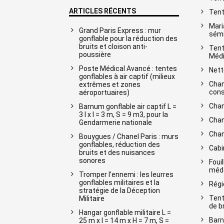
ARTICLES RÉCENTS
Tent
Mari
Grand Paris Express : mur
sémi
gonflable pour la réduction des
bruits et cloison anti-
Tent
poussière
Médi
Poste Médical Avancé : tentes
Nett
gonflables à air captif (milieux
Chan
extrêmes et zones
cons
aéroportuaires)
Chan
Barnum gonflable air captif L =
3 l x l = 3 m, S = 9 m3, pour la
Chan
Gendarmerie nationale
Chan
Bouygues / Chanel Paris : murs
gonflables, réduction des
Cabi
bruits et des nuisances
sonores
Foui
méde
Tromper l’ennemi : les leurres
gonflables militaires et la
Régi
stratégie de la Déception
Tent
Militaire
de b
Hangar gonflable militaire L =
Barn
25 m x l = 14 m x H = 7 m, S =