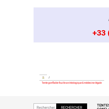
+33 
/
Tente gonflable fouille archéologique & médecine légale
TENTES
Rechercher :