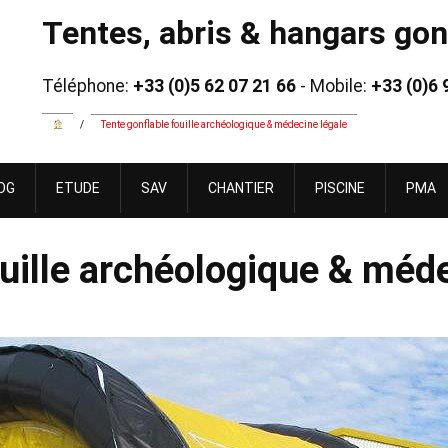
Tentes, abris & hangars gonf
Téléphone:
+33 (0)5 62 07 21 66
- Mobile:
+33 (0)6 
/
Tente gonflable fouille archéologique & médecine légale
OG
ETUDE
SAV
CHANTIER
PISCINE
PMA
uille archéologique & méde