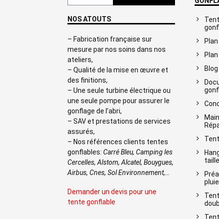
GONFL
NOS ATOUTS
Tent
gonf
– Fabrication française sur
Plan
mesure par nos soins dans nos
Plan
ateliers,
Blog
– Qualité de la mise en œuvre et
des finitions,
Docu
gonf
– Une seule turbine électrique ou
une seule pompe pour assurer le
Conc
gonflage de l’abri,
Main
– SAV et prestations de services
Répa
assurés,
Tent
– Nos références clients tentes
gonflables:
Carré Bleu, Camping les
Hang
taill
Cercelles, Alstom, Alcatel, Bouygues,
Airbus, Cnes, Sol Environnement,…
Préa
pluie
Demander un devis pour une
Tent
tente gonflable
doub
Tent