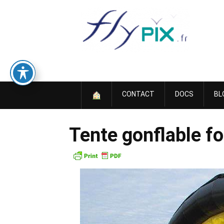
Skip
to
content
CONTACT
DOCS
BL
Tente gonflable fo