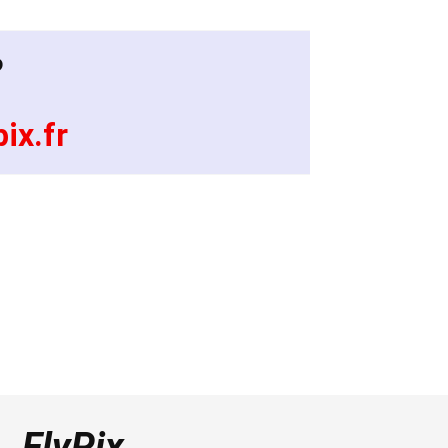
?
ix.fr
FlyPix