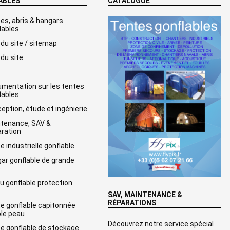
ABLES
CATALOGUE
es, abris & hangars
lables
 du site / sitemap
 du site
mentation sur les tentes
lables
eption, étude et ingénierie
tenance, SAV &
ration
e industrielle gonflable
ar gonflable de grande
e
u gonflable protection
SAV, MAINTENANCE &
RÉPARATIONS
e gonflable capitonnée
le peau
Découvrez notre service spécial
e gonflable de stockage