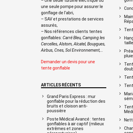
gonf
– Une seule turbine électrique ou
une seule pompe pour assurer le
Conc
gonflage de l’abri,
Main
– SAV et prestations de services
Répa
assurés,
Tent
– Nos références clients tentes
gonflables:
Carré Bleu, Camping les
Hang
taill
Cercelles, Alstom, Alcatel, Bouygues,
Airbus, Cnes, Sol Environnement,…
Préa
pluie
Demander un devis pour une
Tent
tente gonflable
doub
Tent
ARTICLES RÉCENTS
Tent
Mari
Grand Paris Express : mur
sémi
gonflable pour la réduction des
bruits et cloison anti-
Tent
poussière
Médi
Poste Médical Avancé : tentes
Nett
gonflables à air captif (milieux
Chan
extrêmes et zones