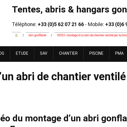
Tentes, abris & hangars gonf
Téléphone:
+33 (0)5 62 07 21 66
- Mobile:
+33 (0)6 
/
abri gonflable
/
VIDEO: montage d’un abri de chantier ventilé par turb
OG
ETUDE
SAV
CHANTIER
PISCINE
PMA
n abri de chantier ventilé
éo du montage d’un abri gonfla