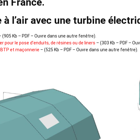
en France.
 à l’air avec une turbine élect
 (905 Kb – PDF – Ouvre dans une autre fenêtre).
er pour le pose d’enduits, de résines ou de liners
– (303 Kb – PDF – Ouv
r BTP et maçonnerie
– (525 Kb – PDF – Ouvre dans une autre fenêtre).