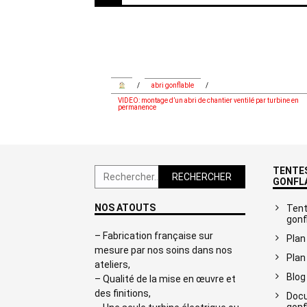
navigation
/
abri gonflable
/
VIDEO: montage d’un abri de chantier ventilé par turbine en
permanence
TENTES
Rechercher :
GONFL
NOS ATOUTS
Tent
gonf
– Fabrication française sur
Plan
mesure par nos soins dans nos
Plan
ateliers,
Blog
– Qualité de la mise en œuvre et
des finitions,
Docu