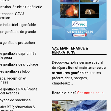
lables
eption, étude et ingénierie
tenance, SAV &
ration
e industrielle gonflable
ar gonflable de grande
e
u gonflable protection
SAV, MAINTENANCE &
RÉPARATIONS
e gonflable capitonnée
le peau
Découvrez notre service spécial
e gonflable de stockage
de
réparation et maintenance de
es gonflables Igloo
structures gonflables
: tentes,
préaux, abris, hangars,
age, réception et
naire
chapiteaux,…
e gonflable PMA (Poste
Besoin d’aide?
Contactez-nous…
cal Avancé)
oyage de machines
tier BTP, rénovation &