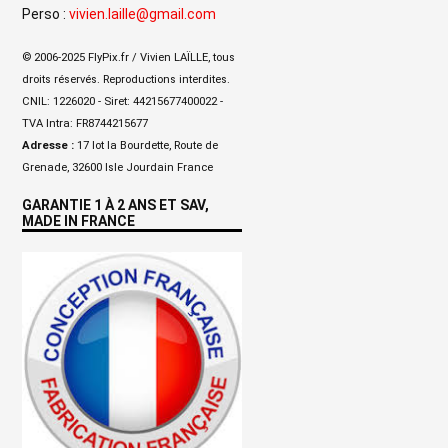
Perso :
vivien.laille@gmail.com
© 2006-2025 FlyPix.fr / Vivien LAÏLLE, tous
droits réservés. Reproductions interdites.
CNIL: 1226020 - Siret: 44215677400022 -
TVA Intra: FR8744215677
Adresse :
17 lot la Bourdette, Route de
Grenade, 32600 Isle Jourdain France
GARANTIE 1 À 2 ANS ET SAV,
MADE IN FRANCE