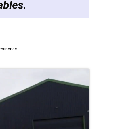
ables.
ermanence.