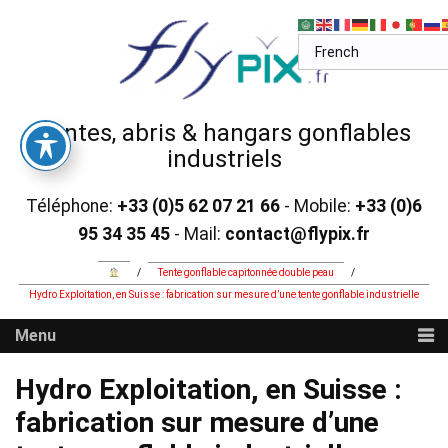
Skip
to
content
Tentes, abris & hangars gonflables
industriels
Téléphone:
+33 (0)5 62 07 21 66
- Mobile:
+33 (0)6
95 34 35 45
- Mail:
contact@flypix.fr
/
Tente gonflable capitonnée double peau
/
Hydro Exploitation, en Suisse : fabrication sur mesure d’une tente gonflable industrielle
Menu
Hydro Exploitation, en Suisse :
fabrication sur mesure d’une