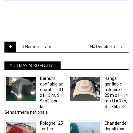
Post
Hamelin : fabrication sur mesure d’un abri gonflable industriel parallélépipédique
NJ Décobéton : abri chantier piscine en 2 modules 6 x 6 x 2.5 m, air captif
navigation
YOU MAY ALSO ENJOY...
Barnum
Hangar
gonflable air
gonflable
captif L = 3 l
militaire L =
x l = 3 m, S =
25 m x l = 14
9 m3, pour
m x H = 7 m,
la
S = 350 m2
Gendarmerie nationale
Pologne : 25
Chantier de
tentes
dépollution