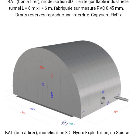
BAT (bon à tirer), modélisation 3D : Tente gonflable industrielle
tunnel L = 6 m x l = 6 m, fabriquée sur mesure PVC 0.45 mm. –
Droits réservés reproduction interdite. Copyright FlyPix.
BAT (bon à tirer), modélisation 3D : Hydro Exploitation, en Suisse :