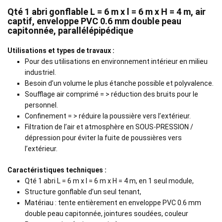
Qté 1 abri gonflable L = 6 m x l = 6 m x H = 4 m, air
captif, enveloppe PVC 0.6 mm double peau
capitonnée, parallélépipédique
Utilisations et types de travaux :
Pour des utilisations en environnement intérieur en milieu
industriel.
Besoin d’un volume le plus étanche possible et polyvalence.
Soufflage air comprimé = > réduction des bruits pour le
personnel.
Confinement = > réduire la poussière vers l’extérieur.
Filtration de l’air et atmosphère en SOUS-PRESSION /
dépression pour éviter la fuite de poussières vers
l’extérieur.
Caractéristiques techniques :
Qté 1 abri L = 6 m x l = 6 m x H = 4 m, en 1 seul module,
Structure gonflable d’un seul tenant,
Matériau : tente entièrement en enveloppe PVC 0.6 mm
double peau capitonnée, jointures soudées, couleur