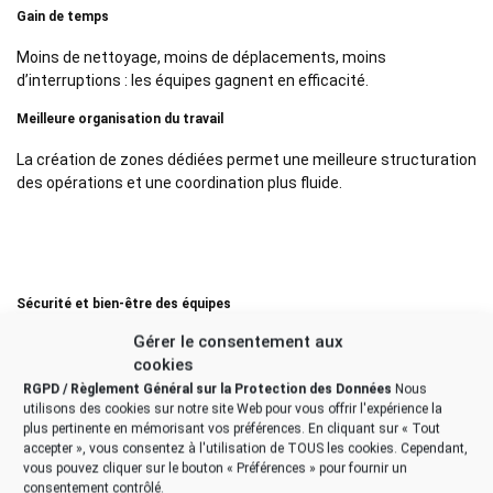
Gain de temps
Moins de nettoyage, moins de déplacements, moins
d’interruptions : les équipes gagnent en efficacité.
Meilleure organisation du travail
La création de zones dédiées permet une meilleure structuration
des opérations et une coordination plus fluide.
Sécurité et bien-être des équipes
Gérer le consentement aux
Les tentes gonflables jouent un rôle essentiel dans la prévention
cookies
des risques professionnels.
RGPD / Règlement Général sur la Protection des Données
Nous
utilisons des cookies sur notre site Web pour vous offrir l'expérience la
Elles permettent :
plus pertinente en mémorisant vos préférences. En cliquant sur « Tout
accepter », vous consentez à l'utilisation de TOUS les cookies. Cependant,
de réduire l’exposition aux poussières nocives
vous pouvez cliquer sur le bouton « Préférences » pour fournir un
de limiter les nuisances sonores
consentement contrôlé.