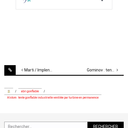
Post
Marti / Implenia : abri gonflable de chantier BTP urbain, revêtement de sol, pose de dalle en béton
Gominov : tente gonflable de chantier, protection contre les intempéries et les poussières
navigation
/
abri gonflable
/
Alstom : tente gonflable industrielle ventilée par turbine en permanence
Rechercher :