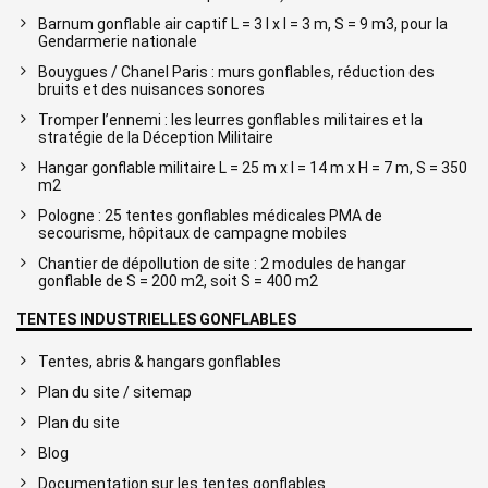
Barnum gonflable air captif L = 3 l x l = 3 m, S = 9 m3, pour la
Gendarmerie nationale
Bouygues / Chanel Paris : murs gonflables, réduction des
bruits et des nuisances sonores
Tromper l’ennemi : les leurres gonflables militaires et la
stratégie de la Déception Militaire
Hangar gonflable militaire L = 25 m x l = 14 m x H = 7 m, S = 350
m2
Pologne : 25 tentes gonflables médicales PMA de
secourisme, hôpitaux de campagne mobiles
Chantier de dépollution de site : 2 modules de hangar
gonflable de S = 200 m2, soit S = 400 m2
TENTES INDUSTRIELLES GONFLABLES
Tentes, abris & hangars gonflables
Plan du site / sitemap
Plan du site
Blog
Documentation sur les tentes gonflables