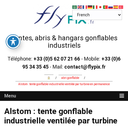
Skip
to
content
Tentes, abris & hangars gonflables
industriels
Téléphone:
+33 (0)5 62 07 21 66
- Mobile:
+33 (0)6
95 34 35 45
- Mail:
contact@flypix.fr
/
abri gonflable
/
Alstom : tente gonflable industrielle ventilée par turbine en permanence
Menu
Alstom : tente gonflable
industrielle ventilée par turbine