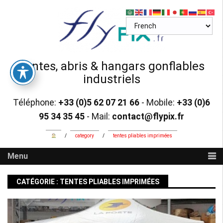
Skip
to
content
Tentes, abris & hangars gonflables
industriels
Téléphone:
+33 (0)5 62 07 21 66
- Mobile:
+33 (0)6
95 34 35 45
- Mail:
contact@flypix.fr
/
category
/
tentes pliables imprimées
Menu
CATÉGORIE :
TENTES PLIABLES IMPRIMÉES