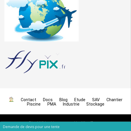
Contact
Docs
Blog
Etude
SAV
Chantier
Piscine
PMA
Industrie
Stockage
BlackWhite Lite
powered by
WordPress
Demande de devis pour une tente