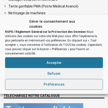
Tente gonflable PMA (Poste Médical Avancé)
Nettoyage de machines
Chantier BTP, rénovation & construction
Gérer le consentement aux
cookies
Chantier aéronautique
RGPD / Règlement Général sur la Protection des Données
Nous
Chantier ferroviaire
utilisons des cookies sur notre site Web pour vous offrir l'expérience la
Chantier tunnel, mine et métro
plus pertinente en mémorisant vos préférences. En cliquant sur « Tout
accepter », vous consentez à l'utilisation de TOUS les cookies. Cependant,
Cabine de peinture gonflable
vous pouvez cliquer sur le bouton « Préférences » pour fournir un
Fouille archéologique & médecine légale
consentement contrôlé.
Régie TV, cinéma et spectacle
Accepter
Tente capitonnée: réduction de bruit
Refuser
Barnum gonflable publicitaire
Barnum « bar/bistrot/snack »
Préférences
Tentes pliables avec armatures métalliques
TÉLÉCHARGEZ NOTRE CATALOGUE