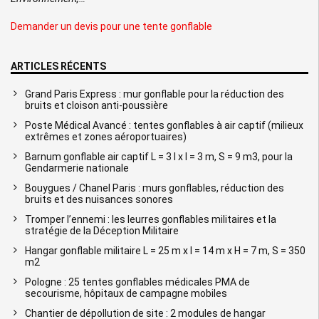
Demander un devis pour une tente gonflable
ARTICLES RÉCENTS
Grand Paris Express : mur gonflable pour la réduction des
bruits et cloison anti-poussière
Poste Médical Avancé : tentes gonflables à air captif (milieux
extrêmes et zones aéroportuaires)
Barnum gonflable air captif L = 3 l x l = 3 m, S = 9 m3, pour la
Gendarmerie nationale
Bouygues / Chanel Paris : murs gonflables, réduction des
bruits et des nuisances sonores
Tromper l’ennemi : les leurres gonflables militaires et la
stratégie de la Déception Militaire
Hangar gonflable militaire L = 25 m x l = 14 m x H = 7 m, S = 350
m2
Pologne : 25 tentes gonflables médicales PMA de
secourisme, hôpitaux de campagne mobiles
Chantier de dépollution de site : 2 modules de hangar