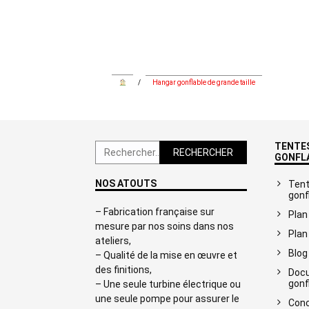
/
Hangar gonflable de grande taille
TENTES
Rechercher :
GONFL
NOS ATOUTS
Tent
gonf
– Fabrication française sur
Plan
mesure par nos soins dans nos
Plan
ateliers,
Blog
– Qualité de la mise en œuvre et
des finitions,
Docu
gonf
– Une seule turbine électrique ou
une seule pompe pour assurer le
Conc