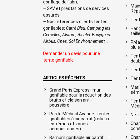
gonflage de l’abri,
Main
– SAV et prestations de services
Répa
assurés,
Tent
– Nos références clients tentes
gonflables:
Carré Bleu, Camping les
Hang
taill
Cercelles, Alstom, Alcatel, Bouygues,
Airbus, Cnes, Sol Environnement,…
Préa
pluie
Demander un devis pour une
Tent
tente gonflable
doub
Tent
ARTICLES RÉCENTS
Tent
Mari
Grand Paris Express : mur
sémi
gonflable pour la réduction des
bruits et cloison anti-
Tent
poussière
Médi
Poste Médical Avancé : tentes
Nett
gonflables à air captif (milieux
Chan
extrêmes et zones
cons
aéroportuaires)
Chan
Barnum gonflable air captif L =