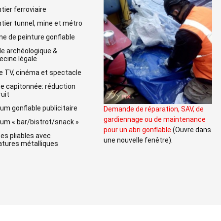
tier ferroviaire
tier tunnel, mine et métro
ne de peinture gonflable
lle archéologique &
cine légale
e TV, cinéma et spectacle
e capitonnée: réduction
ruit
um gonflable publicitaire
Demande de réparation, SAV, de
gardiennage ou de maintenance
um « bar/bistrot/snack »
pour un abri gonflable
(Ouvre dans
es pliables avec
une nouvelle fenêtre).
tures métalliques