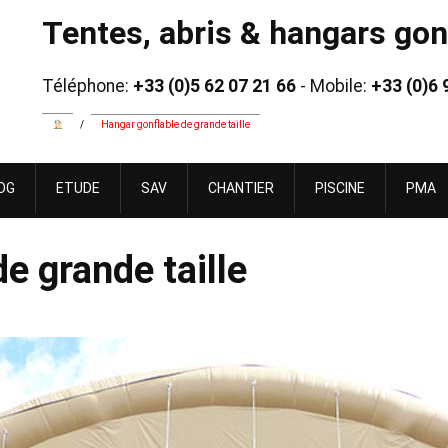
Tentes, abris & hangars gonf
Téléphone:
+33 (0)5 62 07 21 66
- Mobile:
+33 (0)6 
/
Hangar gonflable de grande taille
OG
ETUDE
SAV
CHANTIER
PISCINE
PMA
e grande taille