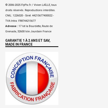
© 2006-2025 FlyPix.fr / Vivien LAÏLLE, tous
droits réservés. Reproductions interdites.
CNIL: 1226020 - Siret: 44215677400022 -
TVA Intra: FR8744215677
Adresse :
17 lot la Bourdette, Route de
Grenade, 32600 Isle Jourdain France
GARANTIE 1 À 2 ANS ET SAV,
MADE IN FRANCE