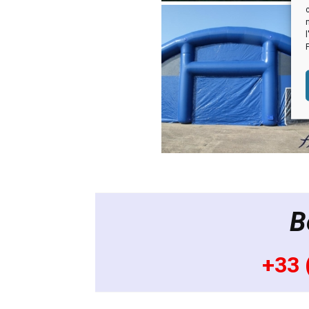
B
+33 