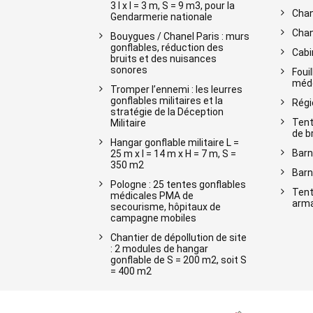
3 l x l = 3 m, S = 9 m3, pour la
Chan
Gendarmerie nationale
Chan
Bouygues / Chanel Paris : murs
gonflables, réduction des
Cabi
bruits et des nuisances
sonores
Foui
méde
Tromper l’ennemi : les leurres
gonflables militaires et la
Régi
stratégie de la Déception
Tent
Militaire
de b
Hangar gonflable militaire L =
Barn
25 m x l = 14 m x H = 7 m, S =
350 m2
Barn
Pologne : 25 tentes gonflables
Tent
médicales PMA de
arma
secourisme, hôpitaux de
campagne mobiles
Chantier de dépollution de site
: 2 modules de hangar
gonflable de S = 200 m2, soit S
= 400 m2