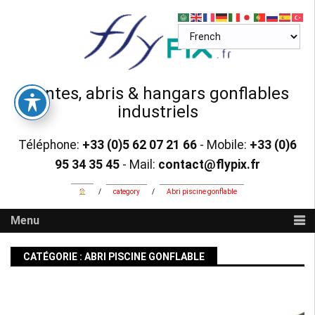
Skip
to
content
Tentes, abris & hangars gonflables
industriels
Téléphone:
+33 (0)5 62 07 21 66
- Mobile:
+33 (0)6
95 34 35 45
- Mail:
contact@flypix.fr
/
category
/
Abri piscine gonflable
Menu
CATÉGORIE :
ABRI PISCINE GONFLABLE