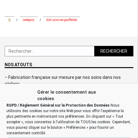
/
category
/
Abri piscine gonflable
Rechercher :
NOS ATOUTS
– Fabrication française sur mesure par nos soins dans nos
ateliers,
– Qualité de la mise en œuvre et des finitions,
Gérer le consentement aux
– Une seule turbine électrique ou une seule pompe pour assurer
cookies
le gonflage de l’abri,
RGPD / Règlement Général sur la Protection des Données
Nous
– SAV et prestations de services assurés,
utilisons des cookies sur notre site Web pour vous offrir l'expérience la
– Nos références clients tentes gonflables:
Carré Bleu, Camping
plus pertinente en mémorisant vos préférences. En cliquant sur « Tout
accepter », vous consentez à l'utilisation de TOUS les cookies. Cependant,
les Cercelles, Alstom, Alcatel, Bouygues, Airbus, Cnes, Sol
vous pouvez cliquer sur le bouton « Préférences » pour fournir un
Environnement,…
consentement contrôlé.