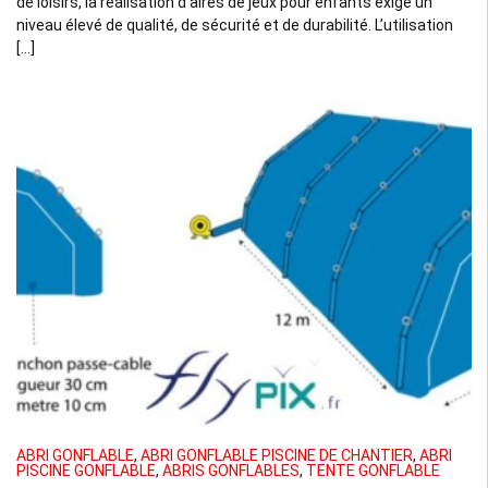
de loisirs, la réalisation d’aires de jeux pour enfants exige un
niveau élevé de qualité, de sécurité et de durabilité. L’utilisation
[…]
ABRI GONFLABLE
,
ABRI GONFLABLE PISCINE DE CHANTIER
,
ABRI
PISCINE GONFLABLE
,
ABRIS GONFLABLES
,
TENTE GONFLABLE