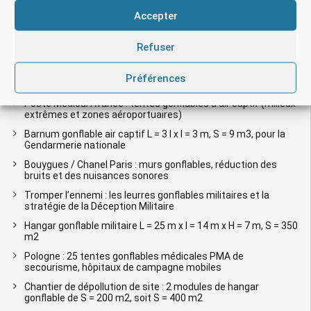
Demander un devis pour une tente gonflable
Accepter
ARTICLES RÉCENTS
Refuser
Grand Paris Express : mur gonflable pour la réduction des
Préférences
bruits et cloison anti-poussière
Poste Médical Avancé : tentes gonflables à air captif (milieux
extrêmes et zones aéroportuaires)
Barnum gonflable air captif L = 3 l x l = 3 m, S = 9 m3, pour la
Gendarmerie nationale
Bouygues / Chanel Paris : murs gonflables, réduction des
bruits et des nuisances sonores
Tromper l’ennemi : les leurres gonflables militaires et la
stratégie de la Déception Militaire
Hangar gonflable militaire L = 25 m x l = 14 m x H = 7 m, S = 350
m2
Pologne : 25 tentes gonflables médicales PMA de
secourisme, hôpitaux de campagne mobiles
Chantier de dépollution de site : 2 modules de hangar
gonflable de S = 200 m2, soit S = 400 m2