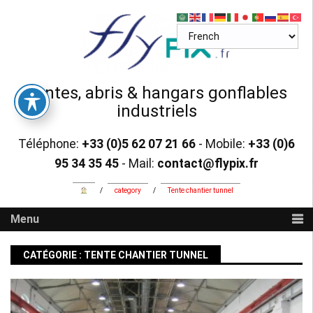
Skip
to
content
Tentes, abris & hangars gonflables
industriels
Téléphone:
+33 (0)5 62 07 21 66
- Mobile:
+33 (0)6
95 34 35 45
- Mail:
contact@flypix.fr
/
category
/
Tente chantier tunnel
Menu
CATÉGORIE :
TENTE CHANTIER TUNNEL