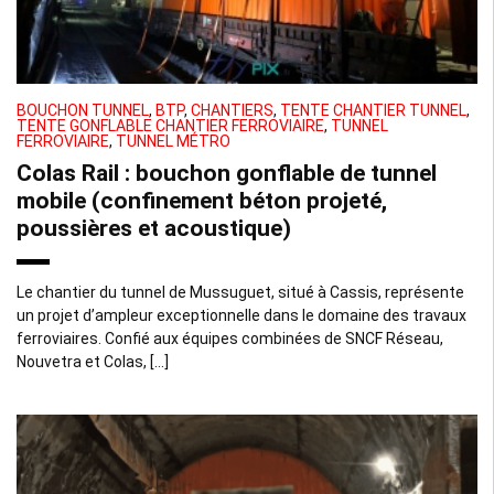
BOUCHON TUNNEL
,
BTP
,
CHANTIERS
,
TENTE CHANTIER TUNNEL
,
TENTE GONFLABLE CHANTIER FERROVIAIRE
,
TUNNEL
FERROVIAIRE
,
TUNNEL MÉTRO
Colas Rail : bouchon gonflable de tunnel
mobile (confinement béton projeté,
poussières et acoustique)
Le chantier du tunnel de Mussuguet, situé à Cassis, représente
un projet d’ampleur exceptionnelle dans le domaine des travaux
ferroviaires. Confié aux équipes combinées de SNCF Réseau,
Nouvetra et Colas, […]