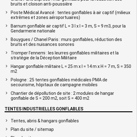
bruits et cloison anti-poussière
Poste Médical Avancé : tentes gonflables à air captif (milieux
extrêmes et zones aéroportuaires)
Barnum gonflable air captif L = 3 l x l = 3 m, S = 9 m3, pour la
Gendarmerie nationale
Bouygues / Chanel Paris : murs gonflables, réduction des
bruits et des nuisances sonores
Tromper l’ennemi : les leurres gonflables militaires et la
stratégie de la Déception Militaire
Hangar gonflable militaire L = 25 m x l = 14 m x H = 7 m, S = 350
m2
Pologne : 25 tentes gonflables médicales PMA de
secourisme, hôpitaux de campagne mobiles
Chantier de dépollution de site : 2 modules de hangar
gonflable de S = 200 m2, soit S = 400 m2
TENTES INDUSTRIELLES GONFLABLES
Tentes, abris & hangars gonflables
Plan du site / sitemap