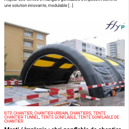
une solution innovante, modulable […]
BTP
,
CHANTIER
,
CHANTIER URBAIN
,
CHANTIERS
,
TENTE
CHANTIER TUNNEL
,
TENTE GONFLABLE
,
TENTE GONFLABLE DE
CHANTIER