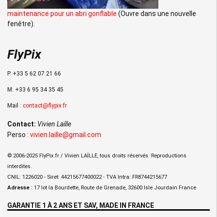
maintenance pour un abri gonflable
(Ouvre dans une nouvelle
fenêtre).
FlyPix
P. +33 5 62 07 21 66
M. +33 6 95 34 35 45
Mail :
contact@flypix.fr
Contact:
Vivien Laïlle
Perso :
vivien.laille@gmail.com
© 2006-2025 FlyPix.fr / Vivien LAÏLLE, tous droits réservés. Reproductions
interdites.
CNIL: 1226020 - Siret: 44215677400022 - TVA Intra: FR8744215677
Adresse :
17 lot la Bourdette, Route de Grenade, 32600 Isle Jourdain France
GARANTIE 1 À 2 ANS ET SAV, MADE IN FRANCE