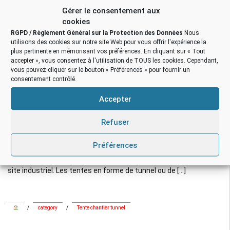
Gérer le consentement aux
cookies
RGPD / Règlement Général sur la Protection des Données
Nous
utilisons des cookies sur notre site Web pour vous offrir l'expérience la
plus pertinente en mémorisant vos préférences. En cliquant sur « Tout
accepter », vous consentez à l'utilisation de TOUS les cookies. Cependant,
vous pouvez cliquer sur le bouton « Préférences » pour fournir un
consentement contrôlé.
ABRI GONFLABLE
,
HANGAR GONFLABLE
,
TENTE CHANTIER
TUNNEL
,
TENTE GONFLABLE
Accepter
Tente pour nettoyage et décontamination
des sols: Sol Environnement
Refuser
Préférences
Fabrication d’un hangar gonflable pour Sol Environnement, pour
un gros chantier de dépollution de sol, en milieu extérieur, sur un
site industriel. Les tentes en forme de tunnel ou de […]
/
category
/
Tente chantier tunnel