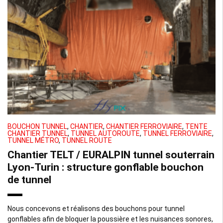
BOUCHON TUNNEL
,
CHANTIER
,
CHANTIER FERROVIAIRE
,
TENTE
CHANTIER TUNNEL
,
TUNNEL AUTOROUTE
,
TUNNEL FERROVIAIRE
,
TUNNEL MÉTRO
,
TUNNEL ROUTE
Chantier TELT / EURALPIN tunnel souterrain
Lyon-Turin : structure gonflable bouchon
de tunnel
Nous concevons et réalisons des bouchons pour tunnel
gonflables afin de bloquer la poussière et les nuisances sonores,