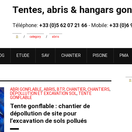
Tentes, abris & hangars gonf
Téléphone:
+33 (0)5 62 07 21 66
- Mobile:
+33 (0)6 
/
category
/
abris
OG
ETUDE
SAV
CHANTIER
PISCINE
PMA
ABRI GONFLABLE
,
ABRIS
,
BTP
,
CHANTIER
,
CHANTIERS
,
DÉPOLLUTION ET EXCAVATION SOL
,
TENTE
GONFLABLE
Tente gonflable : chantier de
dépollution de site pour
l’excavation de sols pollués