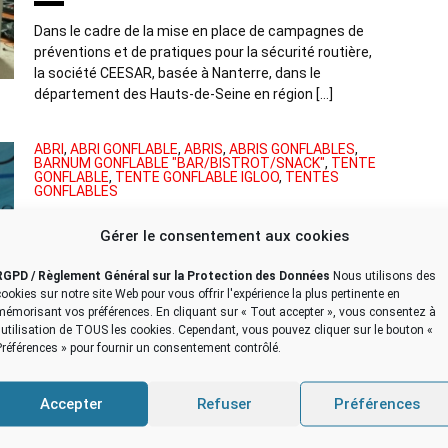
Dans le cadre de la mise en place de campagnes de
préventions et de pratiques pour la sécurité routière,
la société CEESAR, basée à Nanterre, dans le
département des Hauts-de-Seine en région […]
ABRI
,
ABRI GONFLABLE
,
ABRIS
,
ABRIS GONFLABLES
,
BARNUM GONFLABLE "BAR/BISTROT/SNACK"
,
TENTE
GONFLABLE
,
TENTE GONFLABLE IGLOO
,
TENTES
GONFLABLES
Brasserie du Grand Cocor : un
Gérer le consentement aux cookies
barnum igloo gonflable air captif
pour le restaurant
RGPD / Règlement Général sur la Protection des Données
Nous utilisons des
cookies sur notre site Web pour vous offrir l'expérience la plus pertinente en
mémorisant vos préférences. En cliquant sur « Tout accepter », vous consentez à
Dernièrement, nous avons été commandités par la
l'utilisation de TOUS les cookies. Cependant, vous pouvez cliquer sur le bouton «
Brasserie du Grand Cocor, pour la conception et la
Préférences » pour fournir un consentement contrôlé.
fabrication d’un igloo barnum gonflable en enveloppe
PVC 0.6 mm double peau capitonnée, afin […]
Accepter
Refuser
Préférences
ABRI
,
ABRI GONFLABLE
,
ABRIS
,
ABRIS GONFLABLES
,