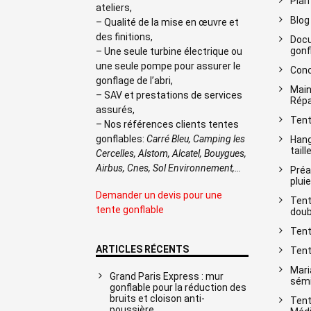
Plan
ateliers,
Blog
– Qualité de la mise en œuvre et
des finitions,
Docu
gonf
– Une seule turbine électrique ou
une seule pompe pour assurer le
Conc
gonflage de l’abri,
Main
– SAV et prestations de services
Répa
assurés,
Tent
– Nos références clients tentes
gonflables:
Carré Bleu, Camping les
Hang
taill
Cercelles, Alstom, Alcatel, Bouygues,
Airbus, Cnes, Sol Environnement,…
Préa
pluie
Demander un devis pour une
Tent
tente gonflable
doub
Tent
ARTICLES RÉCENTS
Tent
Mari
Grand Paris Express : mur
sémi
gonflable pour la réduction des
bruits et cloison anti-
Tent
poussière