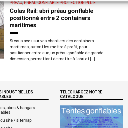
PRÉAU
,
PRÉAU GONFLABLE PROTECTION PLUIE
Colas Rail: abri préau gonflable
positionné entre 2 containers
maritimes
Si vous avez sur vos chantiers des containers
maritimes, autant les mettre à profit, pour
positionner entre eux, un préau gonflable de grande
dimension, permettant de mettre à l’abri et […]
 INDUSTRIELLES
TÉLÉCHARGEZ NOTRE
ABLES
CATALOGUE
es, abris & hangars
lables
 du site / sitemap