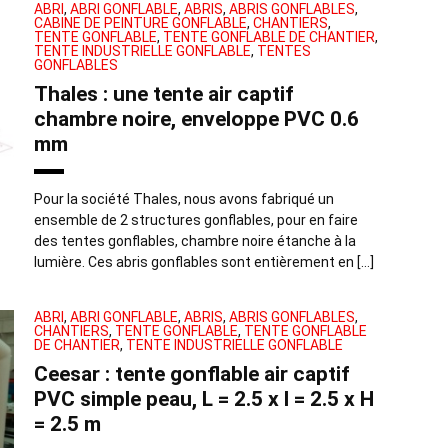
ABRI
,
ABRI GONFLABLE
,
ABRIS
,
ABRIS GONFLABLES
,
CABINE DE PEINTURE GONFLABLE
,
CHANTIERS
,
TENTE GONFLABLE
,
TENTE GONFLABLE DE CHANTIER
,
TENTE INDUSTRIELLE GONFLABLE
,
TENTES
GONFLABLES
Thales : une tente air captif
chambre noire, enveloppe PVC 0.6
mm
Pour la société Thales, nous avons fabriqué un
ensemble de 2 structures gonflables, pour en faire
des tentes gonflables, chambre noire étanche à la
lumière. Ces abris gonflables sont entièrement en […]
ABRI
,
ABRI GONFLABLE
,
ABRIS
,
ABRIS GONFLABLES
,
CHANTIERS
,
TENTE GONFLABLE
,
TENTE GONFLABLE
DE CHANTIER
,
TENTE INDUSTRIELLE GONFLABLE
Ceesar : tente gonflable air captif
PVC simple peau, L = 2.5 x l = 2.5 x H
= 2.5 m