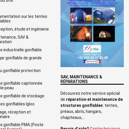
 du site
mentation sur les tentes
lables
eption, étude et ingénierie
tenance, SAV &
ration
e industrielle gonflable
ar gonflable de grande
e
u gonflable protection
SAV, MAINTENANCE &
RÉPARATIONS
e gonflable capitonnée
le peau
Découvrez notre service spécial
e gonflable de stockage
de
réparation et maintenance de
es gonflables Igloo
structures gonflables
: tentes,
préaux, abris, hangars,
age, réception et
naire
chapiteaux,…
e gonflable PMA (Poste
Besoin d’aide?
Contactez-nous…