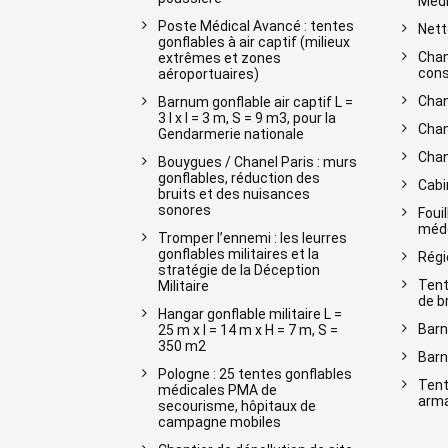
Médi
Poste Médical Avancé : tentes
Nett
gonflables à air captif (milieux
Chan
extrêmes et zones
cons
aéroportuaires)
Chan
Barnum gonflable air captif L =
3 l x l = 3 m, S = 9 m3, pour la
Chan
Gendarmerie nationale
Chan
Bouygues / Chanel Paris : murs
gonflables, réduction des
Cabi
bruits et des nuisances
sonores
Foui
méde
Tromper l’ennemi : les leurres
gonflables militaires et la
Régi
stratégie de la Déception
Tent
Militaire
de b
Hangar gonflable militaire L =
Barn
25 m x l = 14 m x H = 7 m, S =
350 m2
Barn
Pologne : 25 tentes gonflables
Tent
médicales PMA de
arma
secourisme, hôpitaux de
campagne mobiles