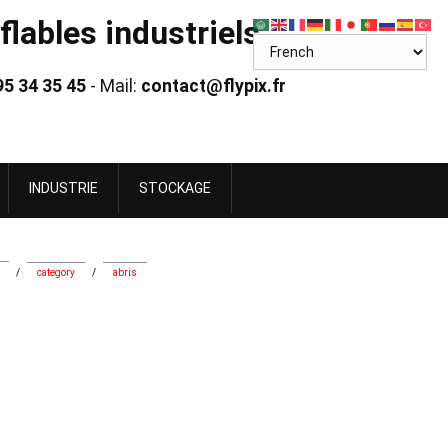
lables industriels
95 34 35 45
- Mail:
contact@flypix.fr
INDUSTRIE
STOCKAGE
/
category
/
abris