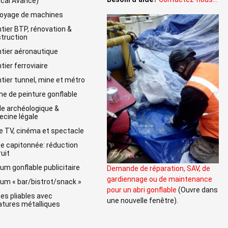
cal Avancé)
oyage de machines
tier BTP, rénovation &
truction
tier aéronautique
tier ferroviaire
tier tunnel, mine et métro
ne de peinture gonflable
lle archéologique &
cine légale
e TV, cinéma et spectacle
e capitonnée: réduction
ruit
um gonflable publicitaire
Demande de réparation, SAV, de
gardiennage ou de maintenance
um « bar/bistrot/snack »
pour un abri gonflable
(Ouvre dans
es pliables avec
une nouvelle fenêtre).
tures métalliques