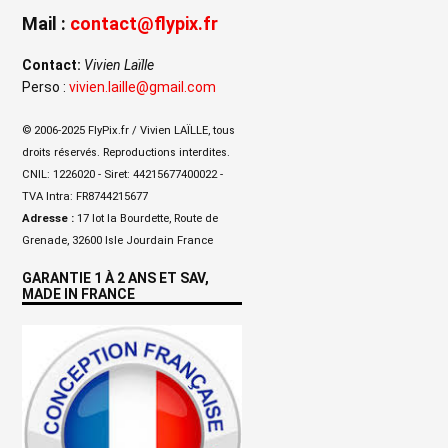
Mail :
contact@flypix.fr
Contact:
Vivien Laïlle
Perso :
vivien.laille@gmail.com
© 2006-2025 FlyPix.fr / Vivien LAÏLLE, tous
droits réservés. Reproductions interdites.
CNIL: 1226020 - Siret: 44215677400022 -
TVA Intra: FR8744215677
Adresse :
17 lot la Bourdette, Route de
Grenade, 32600 Isle Jourdain France
GARANTIE 1 À 2 ANS ET SAV,
MADE IN FRANCE