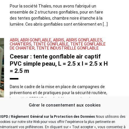
Pour la société Thales, nous avons fabriqué un
ensemble de 2 structures gonflables, pour en faire
des tentes gonflables, chambre noire étanche à la
lumière. Ces abris gonflables sont entièrement en […]
ABRI
,
ABRI GONFLABLE
,
ABRIS
,
ABRIS GONFLABLES
,
CHANTIERS
,
TENTE GONFLABLE
,
TENTE GONFLABLE
DE CHANTIER
,
TENTE INDUSTRIELLE GONFLABLE
Ceesar : tente gonflable air captif
PVC simple peau, L = 2.5 x l = 2.5 x H
= 2.5 m
Dans le cadre de la mise en place de campagnes de
préventions et de pratiques pour la sécurité routière,
la société CEESAR, basée à Nanterre, dans le
Gérer le consentement aux cookies
département des Hauts-de-Seine en région […]
RGPD / Règlement Général sur la Protection des Données
Nous utilisons des
TENTE GONFLABLE
,
TENTE GONFLABLE CHANTIER
cookies sur notre site Web pour vous offrir l'expérience la plus pertinente en
FERROVIAIRE
,
TENTE GONFLABLE DE CHANTIER
,
mémorisant vos préférences. En cliquant sur « Tout accepter », vous consentez à
TENTE INDUSTRIELLE GONFLABLE