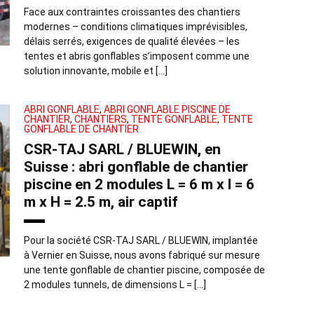
Face aux contraintes croissantes des chantiers
modernes – conditions climatiques imprévisibles,
délais serrés, exigences de qualité élevées – les
tentes et abris gonflables s’imposent comme une
solution innovante, mobile et […]
ABRI GONFLABLE
,
ABRI GONFLABLE PISCINE DE
CHANTIER
,
CHANTIERS
,
TENTE GONFLABLE
,
TENTE
GONFLABLE DE CHANTIER
CSR-TAJ SARL / BLUEWIN, en
Suisse : abri gonflable de chantier
piscine en 2 modules L = 6 m x l = 6
m x H = 2.5 m, air captif
Pour la société CSR-TAJ SARL / BLUEWIN, implantée
à Vernier en Suisse, nous avons fabriqué sur mesure
une tente gonflable de chantier piscine, composée de
2 modules tunnels, de dimensions L = […]