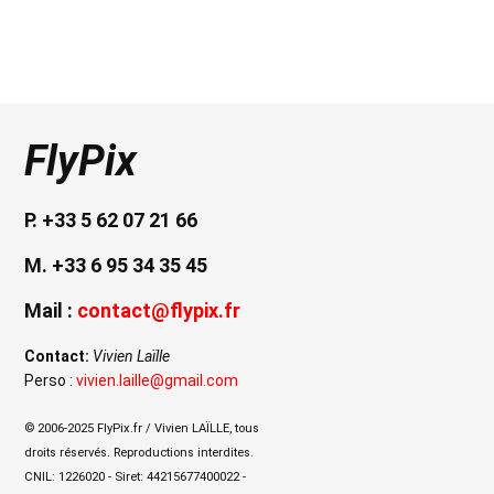
FlyPix
P. +33 5 62 07 21 66
M. +33 6 95 34 35 45
Mail :
contact@flypix.fr
Contact:
Vivien Laïlle
Perso :
vivien.laille@gmail.com
© 2006-2025 FlyPix.fr / Vivien LAÏLLE, tous
droits réservés. Reproductions interdites.
CNIL: 1226020 - Siret: 44215677400022 -