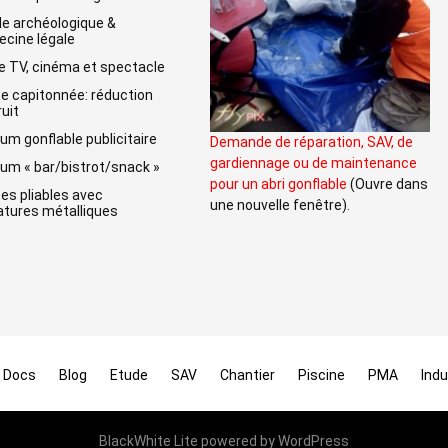
lle archéologique &
cine légale
e TV, cinéma et spectacle
e capitonnée: réduction
ruit
um gonflable publicitaire
Demande de réparation, SAV, de
gardiennage ou de maintenance
um « bar/bistrot/snack »
pour un abri gonflable
(Ouvre dans
es pliables avec
une nouvelle fenêtre).
tures métalliques
Docs
Blog
Etude
SAV
Chantier
Piscine
PMA
Indu
BlackWhite Lite
powered by
WordPress