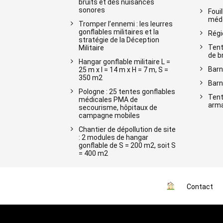
bruits et des nuisances
sonores
Foui
méde
Tromper l’ennemi : les leurres
gonflables militaires et la
Régi
stratégie de la Déception
Tent
Militaire
de b
Hangar gonflable militaire L =
Barn
25 m x l = 14 m x H = 7 m, S =
350 m2
Barn
Pologne : 25 tentes gonflables
Tent
médicales PMA de
arma
secourisme, hôpitaux de
campagne mobiles
Chantier de dépollution de site
: 2 modules de hangar
gonflable de S = 200 m2, soit S
= 400 m2
Contact