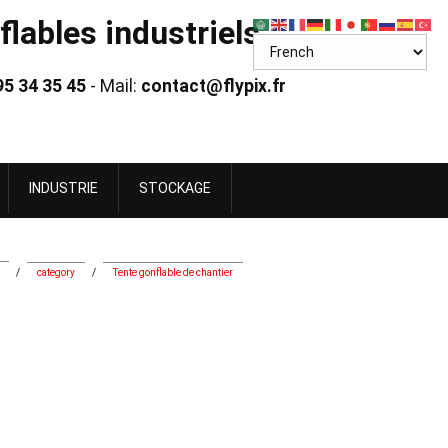
lables industriels
95 34 35 45
- Mail:
contact@flypix.fr
INDUSTRIE
STOCKAGE
/
category
/
Tente gonflable de chantier