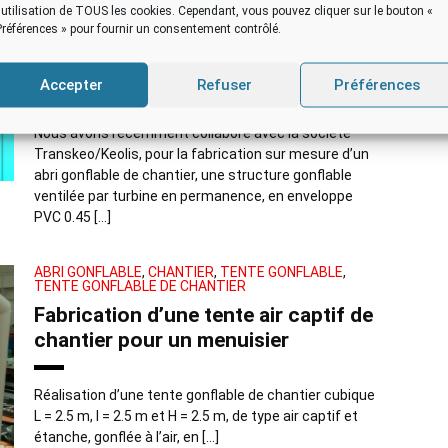
l'utilisation de TOUS les cookies. Cependant, vous pouvez cliquer sur le bouton «
Trankeo/Keolis : tente gonflable
Préférences » pour fournir un consentement contrôlé.
industrielle pour travaux rames de
métro
Accepter
Refuser
Préférences
Nous avons récemment collaboré avec la société
Transkeo/Keolis, pour la fabrication sur mesure d’un
abri gonflable de chantier, une structure gonflable
ventilée par turbine en permanence, en enveloppe
PVC 0.45 […]
ABRI GONFLABLE
,
CHANTIER
,
TENTE GONFLABLE
,
TENTE GONFLABLE DE CHANTIER
Fabrication d’une tente air captif de
chantier pour un menuisier
Réalisation d’une tente gonflable de chantier cubique
L = 2.5 m, l = 2.5 m et H = 2.5 m, de type air captif et
étanche, gonflée à l’air, en […]