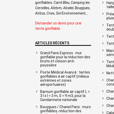
gonflables:
Carré Bleu, Camping les
Hang
taill
Cercelles, Alstom, Alcatel, Bouygues,
Airbus, Cnes, Sol Environnement,…
Préa
pluie
Demander un devis pour une
Tent
tente gonflable
doub
Tent
ARTICLES RÉCENTS
Tent
Mari
Grand Paris Express : mur
sémi
gonflable pour la réduction des
bruits et cloison anti-
Tent
poussière
Médi
Poste Médical Avancé : tentes
Nett
gonflables à air captif (milieux
Chan
extrêmes et zones
cons
aéroportuaires)
Chan
Barnum gonflable air captif L =
3 l x l = 3 m, S = 9 m3, pour la
Chan
Gendarmerie nationale
Chan
Bouygues / Chanel Paris : murs
gonflables, réduction des
Cabi