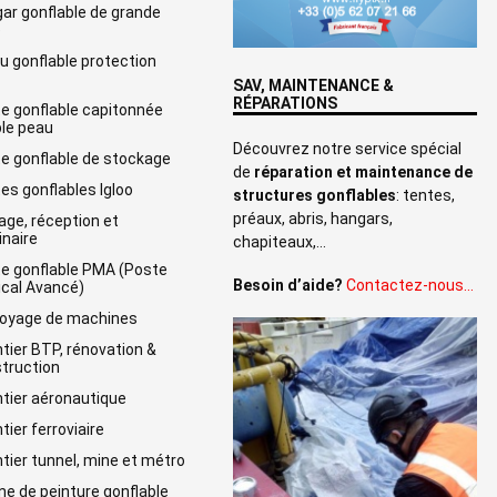
ar gonflable de grande
e
u gonflable protection
SAV, MAINTENANCE &
RÉPARATIONS
e gonflable capitonnée
le peau
Découvrez notre service spécial
e gonflable de stockage
de
réparation et maintenance de
es gonflables Igloo
structures gonflables
: tentes,
préaux, abris, hangars,
age, réception et
naire
chapiteaux,…
e gonflable PMA (Poste
Besoin d’aide?
Contactez-nous…
cal Avancé)
oyage de machines
tier BTP, rénovation &
truction
tier aéronautique
tier ferroviaire
tier tunnel, mine et métro
ne de peinture gonflable