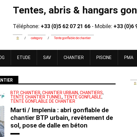
Tentes, abris & hangars gonf
Téléphone:
+33 (0)5 62 07 21 66
- Mobile:
+33 (0)6 
/
category
/
Tente gonflable de chantier
OG
ETUDE
SAV
CHANTIER
PISCINE
PMA
ANTIER
BTP
,
CHANTIER
,
CHANTIER URBAIN
,
CHANTIERS
,
TENTE CHANTIER TUNNEL
,
TENTE GONFLABLE
,
TENTE GONFLABLE DE CHANTIER
Marti / Implenia : abri gonflable de
chantier BTP urbain, revêtement de
sol, pose de dalle en béton