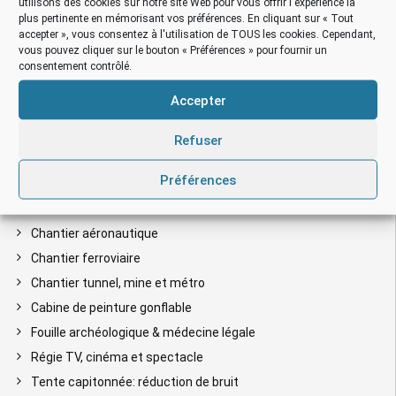
utilisons des cookies sur notre site Web pour vous offrir l'expérience la
Hangar gonflable de grande taille
plus pertinente en mémorisant vos préférences. En cliquant sur « Tout
accepter », vous consentez à l'utilisation de TOUS les cookies. Cependant,
Préau gonflable protection pluie
vous pouvez cliquer sur le bouton « Préférences » pour fournir un
Tente gonflable capitonnée double peau
consentement contrôlé.
Tente gonflable de stockage
Accepter
Tentes gonflables Igloo
Mariage, réception et séminaire
Refuser
Tente gonflable PMA (Poste Médical Avancé)
Préférences
Nettoyage de machines
Chantier BTP, rénovation & construction
Chantier aéronautique
Chantier ferroviaire
Chantier tunnel, mine et métro
Cabine de peinture gonflable
Fouille archéologique & médecine légale
Régie TV, cinéma et spectacle
Tente capitonnée: réduction de bruit