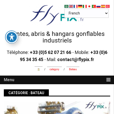
Skip
to
content
Tentes, abris & hangars gonflables
industriels
Téléphone:
+33 (0)5 62 07 21 66
- Mobile:
+33 (0)6
95 34 35 45
- Mail:
contact@flypix.fr
/
category
/
Bateau
Menu
CATÉGORIE :
BATEAU