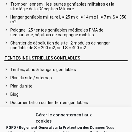
Tromper l’ennemi : les leurres gonflables militaires et la
stratégie de la Déception Militaire
Hangar gonflable militaire L = 25 m x l = 14 m x H = 7 m, S = 350
m2
Pologne : 25 tentes gonflables médicales PMA de
secourisme, hôpitaux de campagne mobiles
Chantier de dépollution de site : 2 modules de hangar
gonflable de S = 200 m2, soit S = 400 m2
TENTES INDUSTRIELLES GONFLABLES
Tentes, abris & hangars gonflables
Plan du site / sitemap
Plan du site
Blog
Documentation sur les tentes gonflables
Conception, étude et ingénierie
Gérer le consentement aux
Maintenance, SAV & Réparation
cookies
Tente industrielle gonflable
RGPD / Règlement Général sur la Protection des Données
Nous