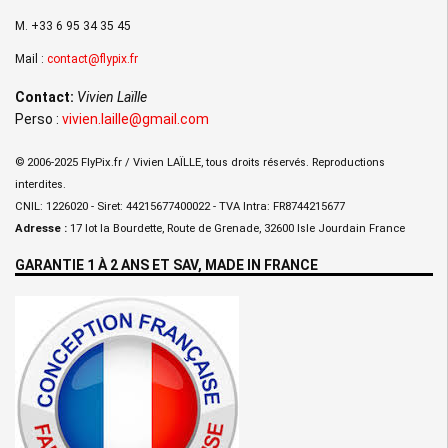
M. +33 6 95 34 35 45
Mail :
contact@flypix.fr
Contact:
Vivien Laïlle
Perso :
vivien.laille@gmail.com
© 2006-2025 FlyPix.fr / Vivien LAÏLLE, tous droits réservés. Reproductions
interdites.
CNIL: 1226020 - Siret: 44215677400022 - TVA Intra: FR8744215677
Adresse :
17 lot la Bourdette, Route de Grenade, 32600 Isle Jourdain France
GARANTIE 1 À 2 ANS ET SAV, MADE IN FRANCE