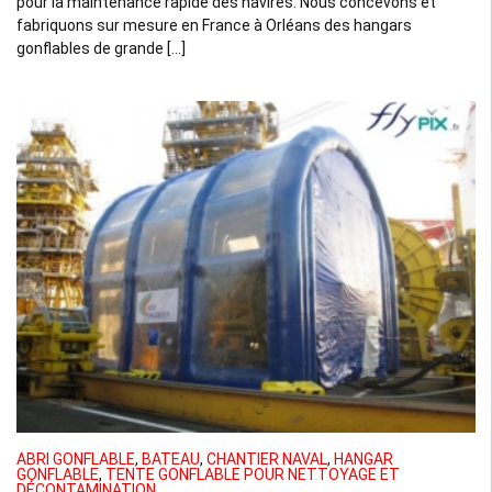
pour la maintenance rapide des navires. Nous concevons et
fabriquons sur mesure en France à Orléans des hangars
gonflables de grande […]
ABRI GONFLABLE
,
BATEAU
,
CHANTIER NAVAL
,
HANGAR
GONFLABLE
,
TENTE GONFLABLE POUR NETTOYAGE ET
DÉCONTAMINATION