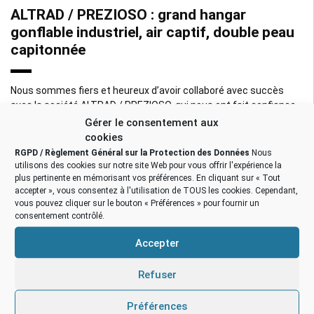
ALTRAD / PREZIOSO : grand hangar
gonflable industriel, air captif, double peau
capitonnée
Nous sommes fiers et heureux d’avoir collaboré avec succès
avec la société ALTRAD / PREZIOSO, qui nous ont fait confiance,
pour la fabrication que mesure d’un très grand hangar gonflable
Gérer le consentement aux
industriel, […]
cookies
RGPD / Règlement Général sur la Protection des Données
Nous
utilisons des cookies sur notre site Web pour vous offrir l'expérience la
plus pertinente en mémorisant vos préférences. En cliquant sur « Tout
/
category
/
Hangar gonflable grande taille
accepter », vous consentez à l'utilisation de TOUS les cookies. Cependant,
vous pouvez cliquer sur le bouton « Préférences » pour fournir un
consentement contrôlé.
Accepter
Rechercher :
Refuser
NOS ATOUTS
Préférences