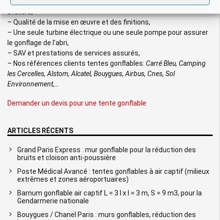
– Fabrication française sur mesure par nos soins dans nos
ateliers,
– Qualité de la mise en œuvre et des finitions,
– Une seule turbine électrique ou une seule pompe pour assurer
le gonflage de l’abri,
– SAV et prestations de services assurés,
– Nos références clients tentes gonflables:
Carré Bleu, Camping
les Cercelles, Alstom, Alcatel, Bouygues, Airbus, Cnes, Sol
Environnement,…
Demander un devis pour une tente gonflable
ARTICLES RÉCENTS
Grand Paris Express : mur gonflable pour la réduction des
bruits et cloison anti-poussière
Poste Médical Avancé : tentes gonflables à air captif (milieux
extrêmes et zones aéroportuaires)
Barnum gonflable air captif L = 3 l x l = 3 m, S = 9 m3, pour la
Gendarmerie nationale
Bouygues / Chanel Paris : murs gonflables, réduction des