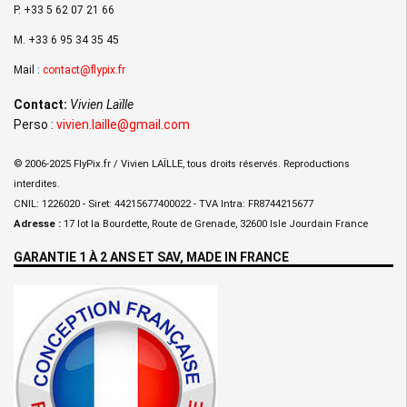
P. +33 5 62 07 21 66
M. +33 6 95 34 35 45
Mail :
contact@flypix.fr
Contact:
Vivien Laïlle
Perso :
vivien.laille@gmail.com
© 2006-2025 FlyPix.fr / Vivien LAÏLLE, tous droits réservés. Reproductions
interdites.
CNIL: 1226020 - Siret: 44215677400022 - TVA Intra: FR8744215677
Adresse :
17 lot la Bourdette, Route de Grenade, 32600 Isle Jourdain France
GARANTIE 1 À 2 ANS ET SAV, MADE IN FRANCE