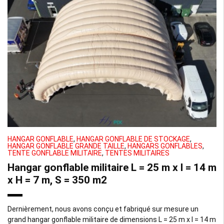
HANGAR GONFLABLE
,
HANGAR GONFLABLE DE STOCKAGE
,
HANGAR GONFLABLE GRANDE TAILLE
,
HANGARS GONFLABLES
,
TENTE GONFLABLE MILITAIRE
,
TENTES MILITAIRES
Hangar gonflable militaire L = 25 m x l = 14 m
x H = 7 m, S = 350 m2
Dernièrement, nous avons conçu et fabriqué sur mesure un
grand hangar gonflable militaire de dimensions L = 25 m x l = 14 m