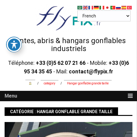
Skip
to
content
Tentes, abris & hangars gonflables
industriels
Téléphone:
+33 (0)5 62 07 21 66
- Mobile:
+33 (0)6
95 34 35 45
- Mail:
contact@flypix.fr
/
category
/
Hangar gonflable grande taille
Menu
CATÉGORIE :
HANGAR GONFLABLE GRANDE TAILLE