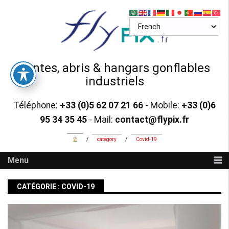
Skip
to
content
Tentes, abris & hangars gonflables
industriels
Téléphone:
+33 (0)5 62 07 21 66
- Mobile:
+33 (0)6
95 34 35 45
- Mail:
contact@flypix.fr
/
category
/
Covid-19
Menu
CATÉGORIE :
COVID-19