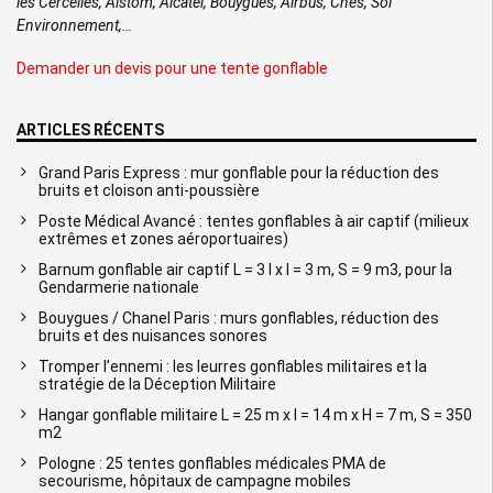
les Cercelles, Alstom, Alcatel, Bouygues, Airbus, Cnes, Sol
Environnement,…
Demander un devis pour une tente gonflable
ARTICLES RÉCENTS
Grand Paris Express : mur gonflable pour la réduction des
bruits et cloison anti-poussière
Poste Médical Avancé : tentes gonflables à air captif (milieux
extrêmes et zones aéroportuaires)
Barnum gonflable air captif L = 3 l x l = 3 m, S = 9 m3, pour la
Gendarmerie nationale
Bouygues / Chanel Paris : murs gonflables, réduction des
bruits et des nuisances sonores
Tromper l’ennemi : les leurres gonflables militaires et la
stratégie de la Déception Militaire
Hangar gonflable militaire L = 25 m x l = 14 m x H = 7 m, S = 350
m2
Pologne : 25 tentes gonflables médicales PMA de
secourisme, hôpitaux de campagne mobiles