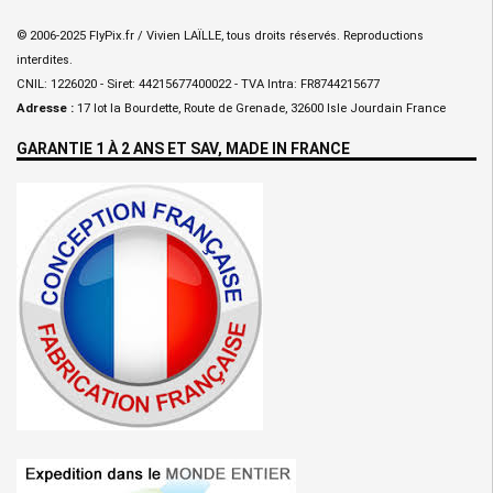
© 2006-2025 FlyPix.fr / Vivien LAÏLLE, tous droits réservés. Reproductions
interdites.
CNIL: 1226020 - Siret: 44215677400022 - TVA Intra: FR8744215677
Adresse :
17 lot la Bourdette, Route de Grenade, 32600 Isle Jourdain France
GARANTIE 1 À 2 ANS ET SAV, MADE IN FRANCE