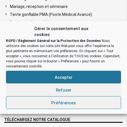
Mariage, réception et séminaire
Tente gonflable PMA (Poste Médical Avancé)
Nettoyage de machines
Gérer le consentement aux
Chantier BTP, rénovation & construction
cookies
Chantier aéronautique
RGPD / Règlement Général sur la Protection des Données
Nous
utilisons des cookies sur notre site Web pour vous offrir l'expérience la
Chantier ferroviaire
plus pertinente en mémorisant vos préférences. En cliquant sur « Tout
Chantier tunnel, mine et métro
accepter », vous consentez à l'utilisation de TOUS les cookies. Cependant,
vous pouvez cliquer sur le bouton « Préférences » pour fournir un
Cabine de peinture gonflable
consentement contrôlé.
Fouille archéologique & médecine légale
Accepter
Régie TV, cinéma et spectacle
Tente capitonnée: réduction de bruit
Refuser
Barnum gonflable publicitaire
Barnum « bar/bistrot/snack »
Préférences
Tentes pliables avec armatures métalliques
TÉLÉCHARGEZ NOTRE CATALOGUE