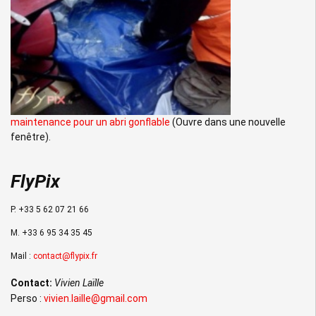
maintenance pour un abri gonflable
(Ouvre dans une nouvelle
fenêtre).
FlyPix
P. +33 5 62 07 21 66
M. +33 6 95 34 35 45
Mail :
contact@flypix.fr
Contact:
Vivien Laïlle
Perso :
vivien.laille@gmail.com