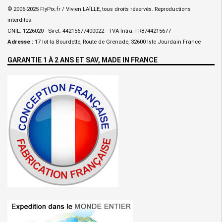
© 2006-2025 FlyPix.fr / Vivien LAÏLLE, tous droits réservés. Reproductions
interdites.
CNIL: 1226020 - Siret: 44215677400022 - TVA Intra: FR8744215677
Adresse :
17 lot la Bourdette, Route de Grenade, 32600 Isle Jourdain France
GARANTIE 1 À 2 ANS ET SAV, MADE IN FRANCE