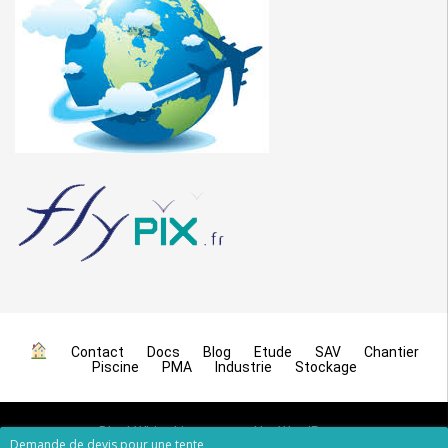
Contact
Docs
Blog
Etude
SAV
Chantier
Piscine
PMA
Industrie
Stockage
BlackWhite Lite
powered by
WordPress
Demande de devis pour une tente