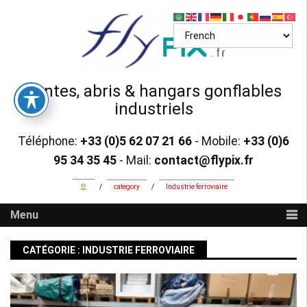
Skip
to
content
Tentes, abris & hangars gonflables
industriels
Téléphone:
+33 (0)5 62 07 21 66
- Mobile:
+33 (0)6
95 34 35 45
- Mail:
contact@flypix.fr
/
category
/
Industrie ferroviaire
Menu
CATÉGORIE :
INDUSTRIE FERROVIAIRE