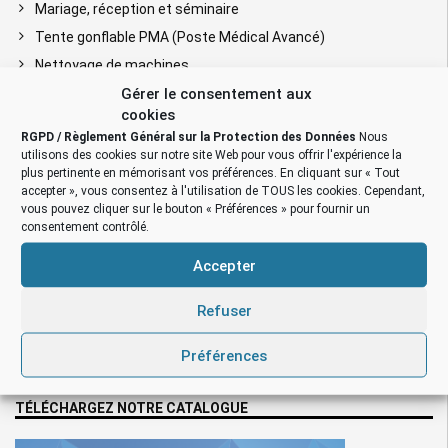
Mariage, réception et séminaire
Tente gonflable PMA (Poste Médical Avancé)
Nettoyage de machines
Gérer le consentement aux
Chantier BTP, rénovation & construction
cookies
Chantier aéronautique
RGPD / Règlement Général sur la Protection des Données
Nous
Chantier ferroviaire
utilisons des cookies sur notre site Web pour vous offrir l'expérience la
plus pertinente en mémorisant vos préférences. En cliquant sur « Tout
Chantier tunnel, mine et métro
accepter », vous consentez à l'utilisation de TOUS les cookies. Cependant,
Cabine de peinture gonflable
vous pouvez cliquer sur le bouton « Préférences » pour fournir un
consentement contrôlé.
Fouille archéologique & médecine légale
Régie TV, cinéma et spectacle
Accepter
Tente capitonnée: réduction de bruit
Refuser
Barnum gonflable publicitaire
Barnum « bar/bistrot/snack »
Préférences
Tentes pliables avec armatures métalliques
TÉLÉCHARGEZ NOTRE CATALOGUE