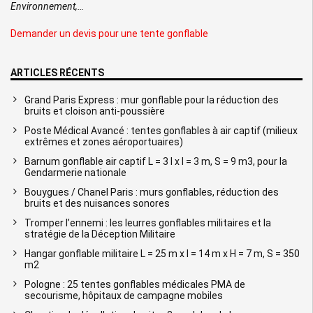
Environnement,…
Demander un devis pour une tente gonflable
ARTICLES RÉCENTS
Grand Paris Express : mur gonflable pour la réduction des
bruits et cloison anti-poussière
Poste Médical Avancé : tentes gonflables à air captif (milieux
extrêmes et zones aéroportuaires)
Barnum gonflable air captif L = 3 l x l = 3 m, S = 9 m3, pour la
Gendarmerie nationale
Bouygues / Chanel Paris : murs gonflables, réduction des
bruits et des nuisances sonores
Tromper l’ennemi : les leurres gonflables militaires et la
stratégie de la Déception Militaire
Hangar gonflable militaire L = 25 m x l = 14 m x H = 7 m, S = 350
m2
Pologne : 25 tentes gonflables médicales PMA de
secourisme, hôpitaux de campagne mobiles