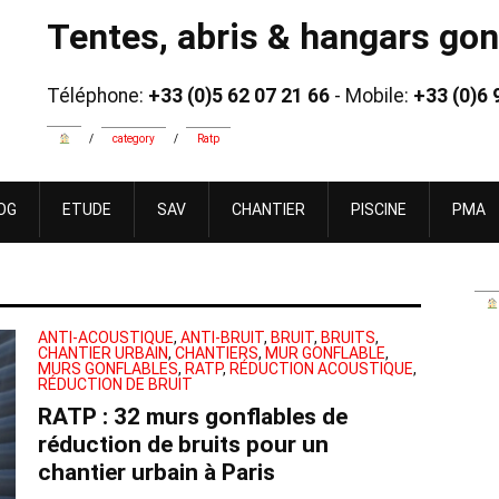
Tentes, abris & hangars gonf
Téléphone:
+33 (0)5 62 07 21 66
- Mobile:
+33 (0)6 
/
category
/
Ratp
OG
ETUDE
SAV
CHANTIER
PISCINE
PMA
ANTI-ACOUSTIQUE
,
ANTI-BRUIT
,
BRUIT
,
BRUITS
,
CHANTIER URBAIN
,
CHANTIERS
,
MUR GONFLABLE
,
MURS GONFLABLES
,
RATP
,
RÉDUCTION ACOUSTIQUE
,
RÉDUCTION DE BRUIT
RATP : 32 murs gonflables de
réduction de bruits pour un
chantier urbain à Paris