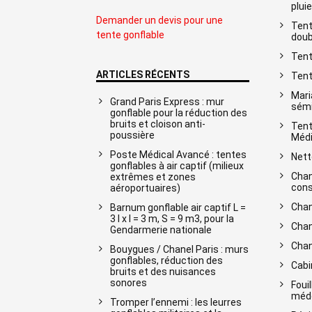
pluie
Demander un devis pour une
Tent
tente gonflable
doub
Tent
ARTICLES RÉCENTS
Tent
Mari
Grand Paris Express : mur
sémi
gonflable pour la réduction des
bruits et cloison anti-
Tent
poussière
Médi
Poste Médical Avancé : tentes
Nett
gonflables à air captif (milieux
Chan
extrêmes et zones
cons
aéroportuaires)
Chan
Barnum gonflable air captif L =
3 l x l = 3 m, S = 9 m3, pour la
Chan
Gendarmerie nationale
Chan
Bouygues / Chanel Paris : murs
gonflables, réduction des
Cabi
bruits et des nuisances
sonores
Foui
méde
Tromper l’ennemi : les leurres