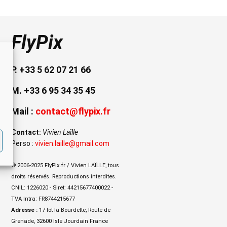
FlyPix
P. +33 5 62 07 21 66
M. +33 6 95 34 35 45
Mail :
contact@flypix.fr
Contact:
Vivien Laïlle
Perso :
vivien.laille@gmail.com
© 2006-2025 FlyPix.fr / Vivien LAÏLLE, tous
droits réservés. Reproductions interdites.
CNIL: 1226020 - Siret: 44215677400022 -
TVA Intra: FR8744215677
Adresse :
17 lot la Bourdette, Route de
Grenade, 32600 Isle Jourdain France