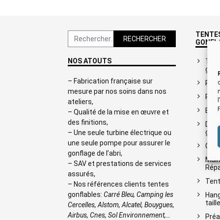
TENTES
Rechercher :
GONFL
NOS ATOUTS
Tent
gonf
– Fabrication française sur
Plan
mesure par nos soins dans nos
Plan
ateliers,
Blog
– Qualité de la mise en œuvre et
des finitions,
Docu
gonf
– Une seule turbine électrique ou
une seule pompe pour assurer le
Conc
gonflage de l’abri,
Main
– SAV et prestations de services
Répa
assurés,
Tent
– Nos références clients tentes
gonflables:
Carré Bleu, Camping les
Hang
taill
Cercelles, Alstom, Alcatel, Bouygues,
Airbus, Cnes, Sol Environnement,…
Préa