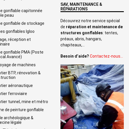
SAV, MAINTENANCE &
RÉPARATIONS
e gonflable capitonnée
le peau
Découvrez notre service spécial
e gonflable de stockage
de
réparation et maintenance de
es gonflables Igloo
structures gonflables
: tentes,
préaux, abris, hangars,
age, réception et
naire
chapiteaux,…
e gonflable PMA (Poste
Besoin d’aide?
Contactez-nous…
cal Avancé)
oyage de machines
tier BTP, rénovation &
truction
tier aéronautique
tier ferroviaire
tier tunnel, mine et métro
ne de peinture gonflable
lle archéologique &
cine légale