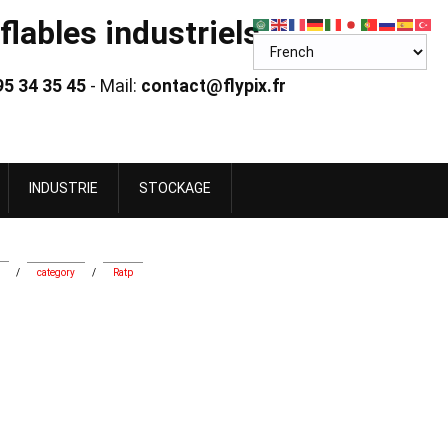
lables industriels
95 34 35 45
- Mail:
contact@flypix.fr
INDUSTRIE
STOCKAGE
/
category
/
Ratp