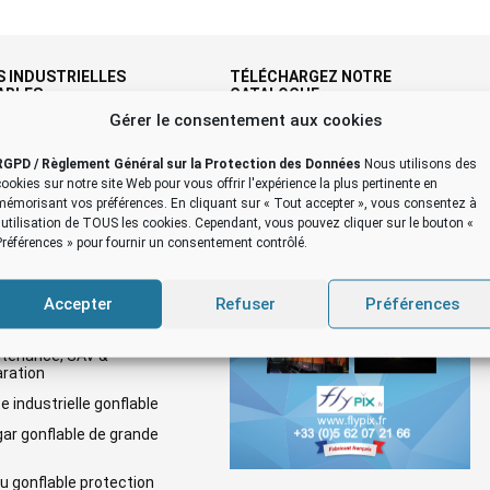
 INDUSTRIELLES
TÉLÉCHARGEZ NOTRE
ABLES
CATALOGUE
Gérer le consentement aux cookies
es, abris & hangars
lables
RGPD / Règlement Général sur la Protection des Données
Nous utilisons des
cookies sur notre site Web pour vous offrir l'expérience la plus pertinente en
 du site / sitemap
mémorisant vos préférences. En cliquant sur « Tout accepter », vous consentez à
 du site
l'utilisation de TOUS les cookies. Cependant, vous pouvez cliquer sur le bouton «
Préférences » pour fournir un consentement contrôlé.
mentation sur les tentes
lables
Accepter
Refuser
Préférences
eption, étude et ingénierie
tenance, SAV &
ration
e industrielle gonflable
ar gonflable de grande
e
u gonflable protection