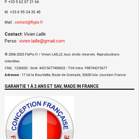
P. +33 5 62 07 21 66
M. +33 6 95 34 35 45
Mail :
contact@flypix.fr
Contact:
Vivien Laïlle
Perso :
vivien.laille@gmail.com
© 2006-2025 FlyPix.fr / Vivien LAÏLLE, tous droits réservés. Reproductions
interdites.
CNIL: 1226020 - Siret: 44215677400022 - TVA Intra: FR8744215677
Adresse :
17 lot la Bourdette, Route de Grenade, 32600 Isle Jourdain France
GARANTIE 1 À 2 ANS ET SAV, MADE IN FRANCE