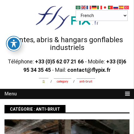
Skip
to
content
Tentes, abris & hangars gonflables
industriels
Téléphone:
+33 (0)5 62 07 21 66
- Mobile:
+33 (0)6
95 34 35 45
- Mail:
contact@flypix.fr
/
category
/
anti-bruit
Menu
CATÉGORIE :
ANTI-BRUIT