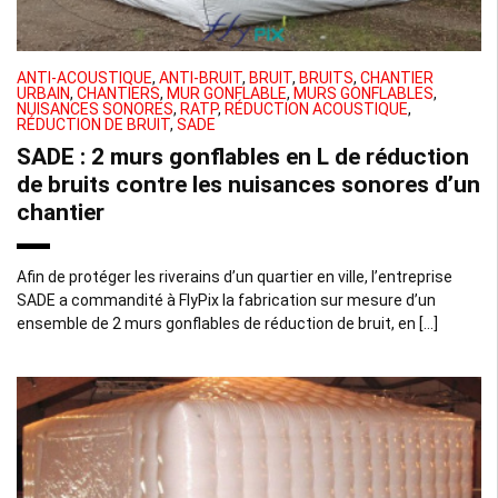
ANTI-ACOUSTIQUE
,
ANTI-BRUIT
,
BRUIT
,
BRUITS
,
CHANTIER
URBAIN
,
CHANTIERS
,
MUR GONFLABLE
,
MURS GONFLABLES
,
NUISANCES SONORES
,
RATP
,
RÉDUCTION ACOUSTIQUE
,
RÉDUCTION DE BRUIT
,
SADE
SADE : 2 murs gonflables en L de réduction
de bruits contre les nuisances sonores d’un
chantier
Afin de protéger les riverains d’un quartier en ville, l’entreprise
SADE a commandité à FlyPix la fabrication sur mesure d’un
ensemble de 2 murs gonflables de réduction de bruit, en […]