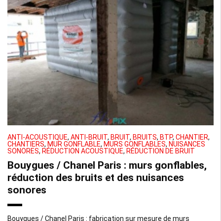
ANTI-ACOUSTIQUE
,
ANTI-BRUIT
,
BRUIT
,
BRUITS
,
BTP
,
CHANTIER
,
CHANTIERS
,
MUR GONFLABLE
,
MURS GONFLABLES
,
NUISANCES
SONORES
,
RÉDUCTION ACOUSTIQUE
,
RÉDUCTION DE BRUIT
Bouygues / Chanel Paris : murs gonflables,
réduction des bruits et des nuisances
sonores
Bouygues / Chanel Paris : fabrication sur mesure de murs