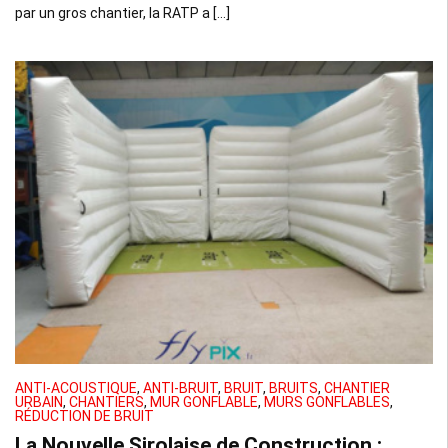
par un gros chantier, la RATP a […]
ANTI-ACOUSTIQUE
,
ANTI-BRUIT
,
BRUIT
,
BRUITS
,
CHANTIER
URBAIN
,
CHANTIERS
,
MUR GONFLABLE
,
MURS GONFLABLES
,
RÉDUCTION DE BRUIT
La Nouvelle Sirolaise de Construction :