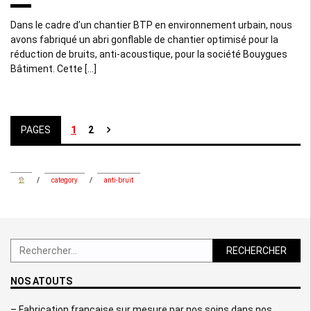
Dans le cadre d’un chantier BTP en environnement urbain, nous
avons fabriqué un abri gonflable de chantier optimisé pour la
réduction de bruits, anti-acoustique, pour la société Bouygues
Bâtiment. Cette […]
Pagination
Page
Page
1
2
des
publications
/
category
/
anti-bruit
Rechercher :
NOS ATOUTS
– Fabrication française sur mesure par nos soins dans nos