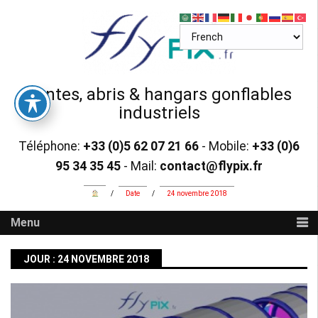
Skip
to
content
Tentes, abris & hangars gonflables
industriels
Téléphone:
+33 (0)5 62 07 21 66
- Mobile:
+33 (0)6
95 34 35 45
- Mail:
contact@flypix.fr
/
Date
/
24 novembre 2018
Menu
JOUR :
24 NOVEMBRE 2018