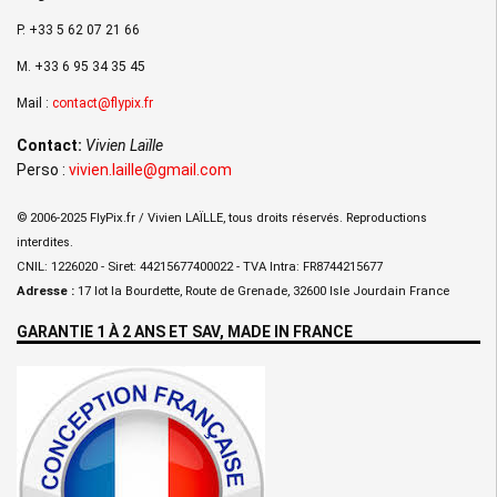
P. +33 5 62 07 21 66
M. +33 6 95 34 35 45
Mail :
contact@flypix.fr
Contact:
Vivien Laïlle
Perso :
vivien.laille@gmail.com
© 2006-2025 FlyPix.fr / Vivien LAÏLLE, tous droits réservés. Reproductions
interdites.
CNIL: 1226020 - Siret: 44215677400022 - TVA Intra: FR8744215677
Adresse :
17 lot la Bourdette, Route de Grenade, 32600 Isle Jourdain France
GARANTIE 1 À 2 ANS ET SAV, MADE IN FRANCE