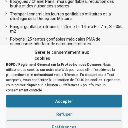
Bouygues / Chanel Paris : murs gonflables, réduction des
bruits et des nuisances sonores
Tromper l’ennemi : les leurres gonflables militaires et la
stratégie de la Déception Militaire
Hangar gonflable militaire L = 25 m x l = 14 m x H = 7 m, S = 350
m2
Pologne : 25 tentes gonflables médicales PMA de
secourisme, hôpitaux de campagne mobiles
Chantier de dépollution de site : 2 modules de hangar
Gérer le consentement aux
gonflable de S = 200 m2, soit S = 400 m2
cookies
RGPD / Règlement Général sur la Protection des Données
Nous
TENTES INDUSTRIELLES GONFLABLES
utilisons des cookies sur notre site Web pour vous offrir l'expérience la
plus pertinente en mémorisant vos préférences. En cliquant sur « Tout
Tentes, abris & hangars gonflables
accepter », vous consentez à l'utilisation de TOUS les cookies. Cependant,
vous pouvez cliquer sur le bouton « Préférences » pour fournir un
Plan du site / sitemap
consentement contrôlé.
Plan du site
Accepter
Blog
Documentation sur les tentes gonflables
Refuser
Conception, étude et ingénierie
Maintenance, SAV & Réparation
Préférences