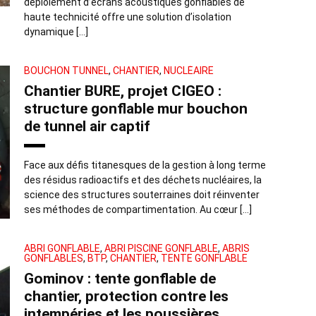
déploiement d’écrans acoustiques gonflables de
haute technicité offre une solution d’isolation
dynamique […]
BOUCHON TUNNEL
,
CHANTIER
,
NUCLÉAIRE
Chantier BURE, projet CIGEO :
structure gonflable mur bouchon
de tunnel air captif
Face aux défis titanesques de la gestion à long terme
des résidus radioactifs et des déchets nucléaires, la
science des structures souterraines doit réinventer
ses méthodes de compartimentation. Au cœur […]
ABRI GONFLABLE
,
ABRI PISCINE GONFLABLE
,
ABRIS
GONFLABLES
,
BTP
,
CHANTIER
,
TENTE GONFLABLE
Gominov : tente gonflable de
chantier, protection contre les
intempéries et les poussières