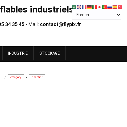
lables industriels
95 34 35 45
- Mail:
contact@flypix.fr
INDUSTRIE
STOCKAGE
/
category
/
chantier