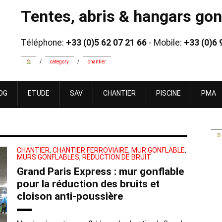
Tentes, abris & hangars gonf
Téléphone:
+33 (0)5 62 07 21 66
- Mobile:
+33 (0)6 
/
category
/
chantier
OG
ETUDE
SAV
CHANTIER
PISCINE
PMA
CHANTIER
,
CHANTIER FERROVIAIRE
,
MUR GONFLABLE
,
MURS GONFLABLES
,
RÉDUCTION DE BRUIT
Grand Paris Express : mur gonflable
pour la réduction des bruits et
cloison anti-poussière