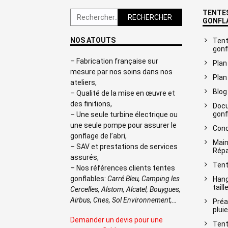
TENTES
Rechercher :
GONFL
NOS ATOUTS
Tent
gonf
– Fabrication française sur
Plan
mesure par nos soins dans nos
Plan
ateliers,
Blog
– Qualité de la mise en œuvre et
des finitions,
Docu
gonf
– Une seule turbine électrique ou
une seule pompe pour assurer le
Conc
gonflage de l’abri,
Main
– SAV et prestations de services
Répa
assurés,
Tent
– Nos références clients tentes
gonflables:
Carré Bleu, Camping les
Hang
taill
Cercelles, Alstom, Alcatel, Bouygues,
Airbus, Cnes, Sol Environnement,…
Préa
pluie
Demander un devis pour une
Tent