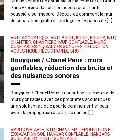
Mur de séparation gonflable sur le chantier du Grand
Paris Express : la solution acoustique et anti-
poussière sur mesure. Découvrez comment le mur
de séparation gonflable protège les espaces de […]
ANTI-ACOUSTIQUE
,
ANTI-BRUIT
,
BRUIT
,
BRUITS
,
BTP
,
CHANTIER
,
CHANTIERS
,
MUR GONFLABLE
,
MURS
GONFLABLES
,
NUISANCES SONORES
,
RÉDUCTION
ACOUSTIQUE
,
RÉDUCTION DE BRUIT
Bouygues / Chanel Paris : murs
gonflables, réduction des bruits et
des nuisances sonores
Bouygues / Chanel Paris : fabrication sur mesure de
murs gonflables avec des propriétés acoustiques:
une solution radicale pour le confinement et pour
éviter la propagation des bruits sur les […]
ABRI GONFLABLE
,
BTP
,
CHANTIER
,
DÉPOLLUTION ET
EXCAVATION SOL
,
HANGAR GONFLABLE
,
HANGARS
GONFLABLES
,
TENTE GONFLABLE