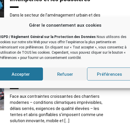
Dans le secteur de l’aménagement urbain et des
infrastructures de loisirs, la réalisation d’aires de jeux
Gérer le consentement aux cookies
pour enfants exige un niveau élevé de qualité, de
sécurité et de durabilité. L’utilisation […]
RGPD / Règlement Général sur la Protection des Données
Nous utilisons des
cookies sur notre site Web pour vous offrir l'expérience la plus pertinente en
mémorisant vos préférences. En cliquant sur « Tout accepter », vous consentez à
BTP
,
CHANTIER
,
CHANTIER URBAIN
,
CHANTIERS
,
l'utilisation de TOUS les cookies. Cependant, vous pouvez cliquer sur le bouton «
TENTE CHANTIER TUNNEL
,
TENTE GONFLABLE
,
TENTE GONFLABLE DE CHANTIER
Préférences » pour fournir un consentement contrôlé.
Marti / Implenia : abri gonflable de
chantier BTP urbain, revêtement de
Accepter
Refuser
Préférences
sol, pose de dalle en béton
Face aux contraintes croissantes des chantiers
modernes – conditions climatiques imprévisibles,
délais serrés, exigences de qualité élevées – les
tentes et abris gonflables s’imposent comme une
solution innovante, mobile et […]