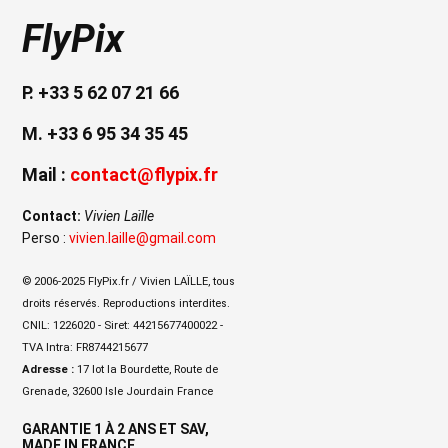
FlyPix
P. +33 5 62 07 21 66
M. +33 6 95 34 35 45
Mail :
contact@flypix.fr
Contact:
Vivien Laïlle
Perso :
vivien.laille@gmail.com
© 2006-2025 FlyPix.fr / Vivien LAÏLLE, tous
droits réservés. Reproductions interdites.
CNIL: 1226020 - Siret: 44215677400022 -
TVA Intra: FR8744215677
Adresse :
17 lot la Bourdette, Route de
Grenade, 32600 Isle Jourdain France
GARANTIE 1 À 2 ANS ET SAV,
MADE IN FRANCE