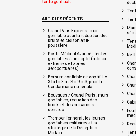
tente gonflable
doub
Tent
ARTICLES RÉCENTS
Tent
Mari
Grand Paris Express : mur
sémi
gonflable pour la réduction des
bruits et cloison anti-
Tent
poussière
Médi
Poste Médical Avancé : tentes
Nett
gonflables à air captif (milieux
Chan
extrêmes et zones
cons
aéroportuaires)
Chan
Barnum gonflable air captif L =
3 l x l = 3 m, S = 9 m3, pour la
Chan
Gendarmerie nationale
Chan
Bouygues / Chanel Paris : murs
gonflables, réduction des
Cabi
bruits et des nuisances
sonores
Foui
méde
Tromper l’ennemi : les leurres
gonflables militaires et la
Régi
stratégie de la Déception
Tent
Militaire