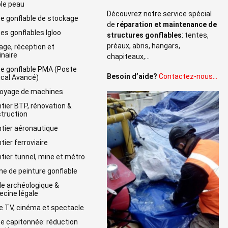
le peau
Découvrez notre service spécial
e gonflable de stockage
de
réparation et maintenance de
es gonflables Igloo
structures gonflables
: tentes,
préaux, abris, hangars,
age, réception et
naire
chapiteaux,…
e gonflable PMA (Poste
Besoin d’aide?
Contactez-nous…
cal Avancé)
oyage de machines
tier BTP, rénovation &
truction
tier aéronautique
tier ferroviaire
tier tunnel, mine et métro
ne de peinture gonflable
lle archéologique &
cine légale
e TV, cinéma et spectacle
e capitonnée: réduction